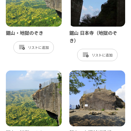
鋸山・地獄のぞき
鋸山 日本寺（地獄のぞ
き）
リスト
リスト