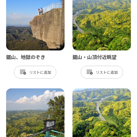
鋸山、地獄のぞき
鋸山・山頂付近眺望
リスト
リスト