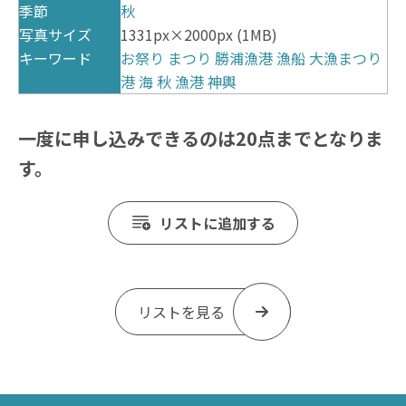
季節
秋
写真サイズ
1331px×2000px (1MB)
キーワード
お祭り
まつり
勝浦漁港
漁船
大漁まつり
港
海
秋
漁港
神輿
一度に申し込みできるのは20点までとなりま
す。
リストに追加する
リストを見る