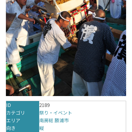
ID
2189
カテゴリ
祭り・イベント
エリア
南房総
勝浦市
向き
縦