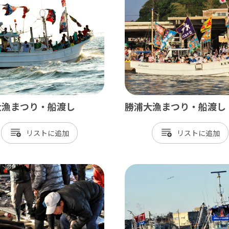
飾
北総
戸市
銚子市
田市
成田市
市
佐倉市
山市
八街市
大漁まつり・船渡し
勝浦大漁まつり・船渡し
孫子市
印西市
リスト
リスト
ケ谷市
白井市
富里市
香取市
酒々井町
栄町