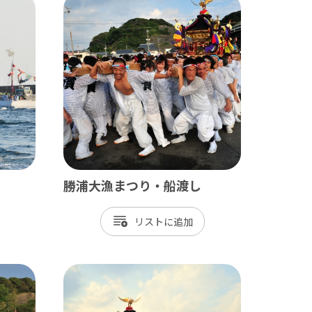
田山新勝寺 / 銚子（犬吠埼）
/ 白子温泉 / 茂原 / 御宿
勝浦大漁まつり・船渡し
/ 岡本桟橋 / 館山 / いすみ鉄道
リスト
 富津 / 鋸山 / マザー牧場 / 小湊鐡道