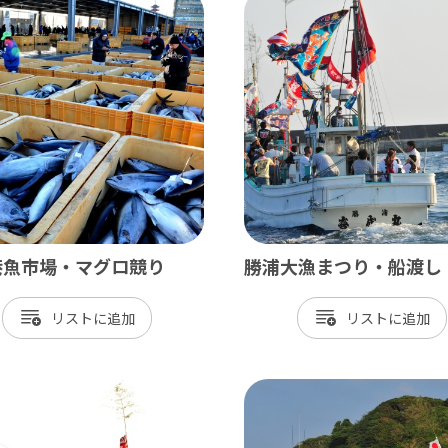
北総
小江戸佐原 / 佐倉ふるさと広場 / 成
九十九里
九十九里浜 / 釣ヶ崎海岸（サーフィン） 
南房総
港魚市場・マグロ競り
勝浦大漁まつり・船渡し
大山千枚田 / 鴨川シーワールド / 勝浦 
リスト
リスト
かずさ・臨海
木更津 / 海ほたるPA / 東京ドイツ村 /