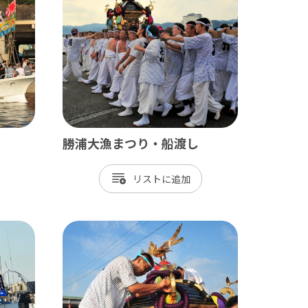
九十九里
茂原市
東金市
旭市
匝瑳市
勝浦大漁まつり・船渡し
山武市
リスト
大網白里市
九十九里町
横芝光町
一宮町
睦沢町