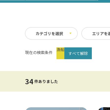
カテゴリを選択
エリアを
漁船
現在の検索条件
すべて解除
祭り・イベント
春
縦
自然
夏
横
文化・歴史
指定なし
交通
34
公共の施設
温泉
件ありました