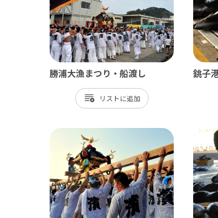
勝浦大漁まつり・船渡し
銚子
南房総
かず
リスト
館山市
木
勝浦市
君
鴨川市
富
南房総市
袖
いすみ市
市
大多喜町