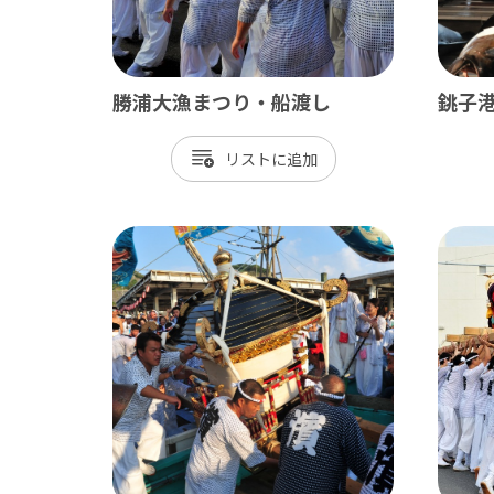
御宿町
鋸南町
勝浦大漁まつり・船渡し
銚子
リスト