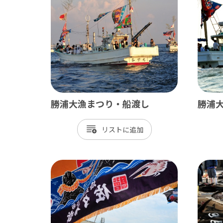
ベイエリア
東葛
千葉市
松
市川市
野
船橋市
柏
習志野市
流
勝浦大漁まつり・船渡し
勝浦
八千代市
我
リスト
浦安市
鎌
四街道市