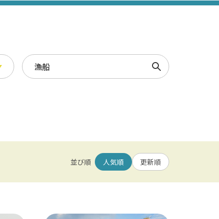
検索
スポーツ・レジャー
冬
/ 幕張メッセ / 舞浜 / 千葉
農業・漁業
観光素材集
並び順
人気順
更新順
園 / 野田 / 清水公園