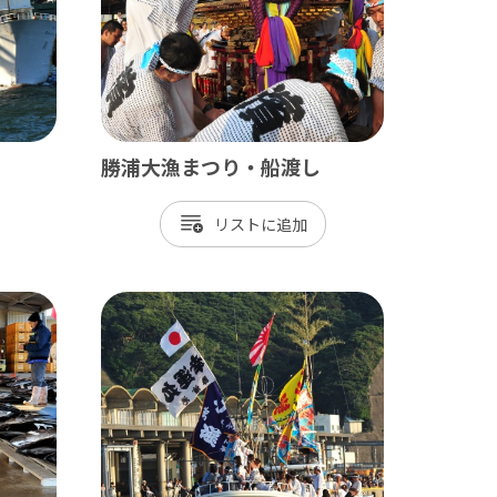
長生村
白子町
長柄町
長南町
勝浦大漁まつり・船渡し
リスト