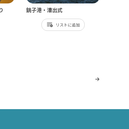
り
銚子港・漕出式
リスト