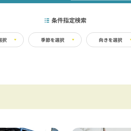
条件指定検索
選択
季節を選択
向きを選択
特産品
秋
ベイエリア
ふなばしアンデルセン公園 / 京成バラ園 
その他
・宿泊施設
料理
東葛飾
松戸 / 本土寺 / 柏 / あけぼの山農業公