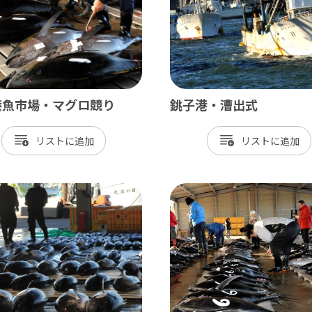
神崎町
多古町
東庄町
芝山町
港魚市場・マグロ競り
銚子港・漕出式
さ・臨海
リスト
リスト
更津市
津市
津市
ケ浦市
原市