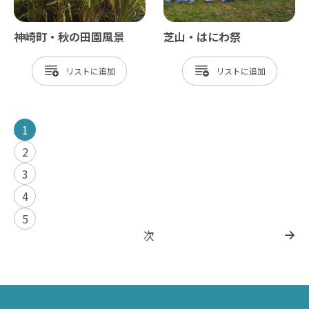
神崎町・秋の田園風景
芝山・はにわ祭
リスト
リスト
1
2
3
4
5
次