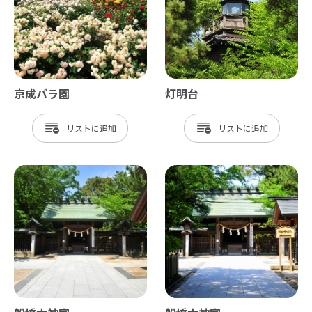
京成バラ園
灯明台
リスト
リスト