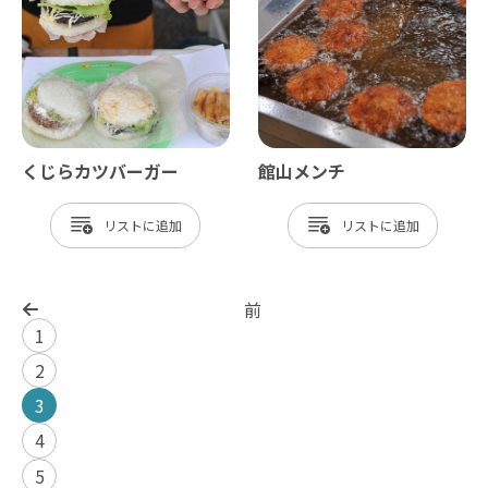
くじらカツバーガー
館山メンチ
リスト
リスト
前
1
2
3
4
5