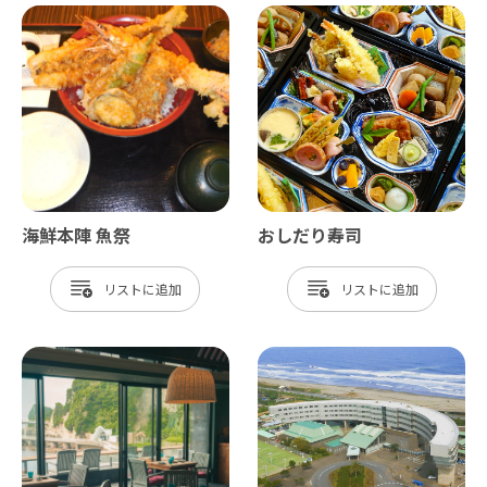
海鮮本陣 魚祭
おしだり寿司
リスト
リスト