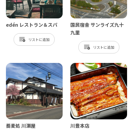
edén レストラン＆スパ
国民宿舎 サンライズ九十
九里
リスト
リスト
蕎麦処 川瀬屋
川豊本店