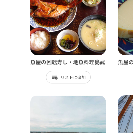
南房総
かず
魚屋の回転寿し・地魚料理島武
魚屋
館山市
木
リスト
勝浦市
君
鴨川市
富
南房総市
袖
いすみ市
市
大多喜町