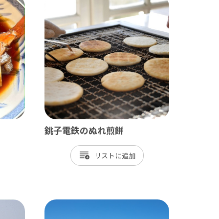
田山新勝寺 / 銚子（犬吠埼）
/ 白子温泉 / 茂原 / 御宿
銚子電鉄のぬれ煎餅
/ 岡本桟橋 / 館山 / いすみ鉄道
リスト
 富津 / 鋸山 / マザー牧場 / 小湊鐡道