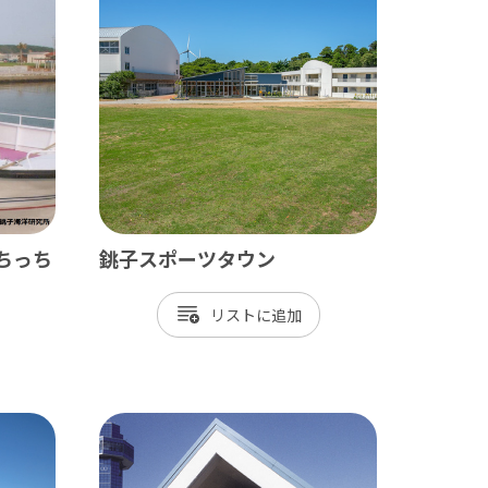
九十九里
茂原市
東金市
旭市
匝瑳市
山武市
ちっち
銚子スポーツタウン
大網白里市
リスト
九十九里町
横芝光町
一宮町
睦沢町