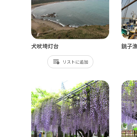
御宿町
鋸南町
犬吠埼灯台
銚子
リスト