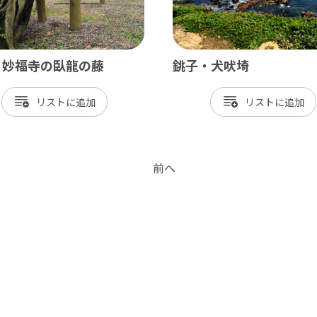
 妙福寺の臥龍の藤
銚子・犬吠埼
リスト
リスト
前へ