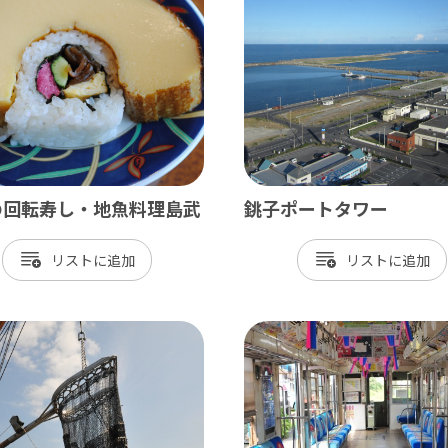
神崎町
多古町
東庄町
芝山町
さ・臨海
の回転寿し・地魚料理島武
銚子ポートタワー
更津市
リスト
リスト
津市
津市
ケ浦市
原市