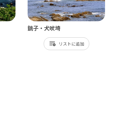
銚子・犬吠埼
リスト