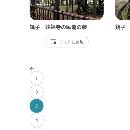
銚子 妙福寺の臥龍の藤
銚子
リスト
1
2
3
4