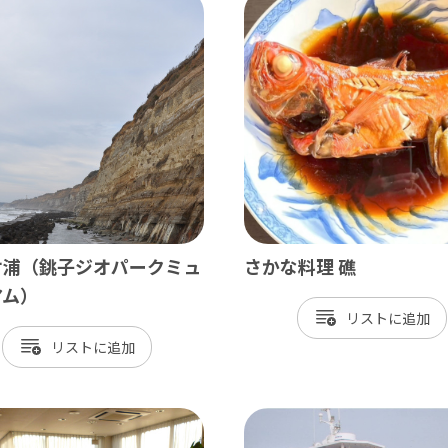
北総
小江戸佐原 / 佐倉ふるさと広場 / 成
九十九里
九十九里浜 / 釣ヶ崎海岸（サーフィン） 
南房総
ケ浦（銚子ジオパークミュ
さかな料理 礁
大山千枚田 / 鴨川シーワールド / 勝浦 
アム）
リスト
かずさ・臨海
リスト
木更津 / 海ほたるPA / 東京ドイツ村 /