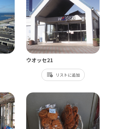
長生村
白子町
長柄町
長南町
ウオッセ21
リスト