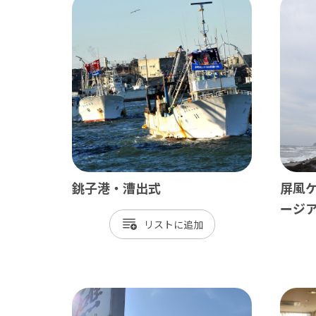
銚子港・漕出式
屏風
ージ
リスト