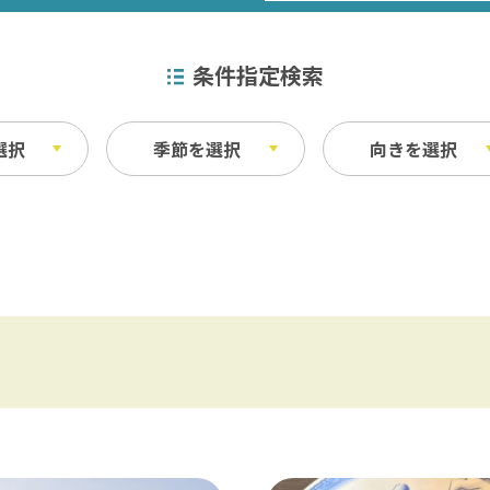
条件指定検索
選択
季節を選択
向きを選択
特産品
秋
ベイエリア
ふなばしアンデルセン公園 / 京成バラ園 
その他
・宿泊施設
料理
東葛飾
松戸 / 本土寺 / 柏 / あけぼの山農業公