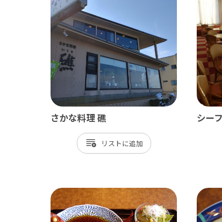
ベイエリア
東葛
千葉市
松
市川市
野
船橋市
柏
習志野市
流
八千代市
我
さかな料理 礁
シーフ
浦安市
鎌
リスト
四街道市