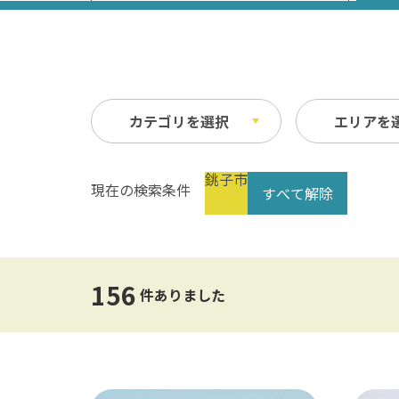
カテゴリを選択
エリアを
銚子市
現在の検索条件
すべて解除
祭り・イベント
春
縦
自然
夏
横
文化・歴史
指定なし
交通
156
公共の施設
温泉
件ありました