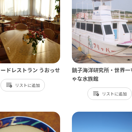
飾
北総
戸市
銚子市
田市
成田市
市
佐倉市
山市
八街市
孫子市
印西市
ードレストラン うおっせ
銚子海洋研究所・世界一
ケ谷市
白井市
ゃな水族館
リスト
富里市
リスト
香取市
酒々井町
栄町