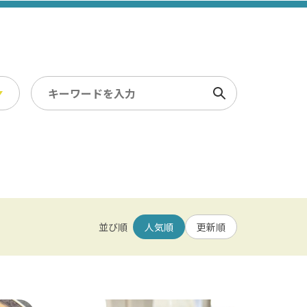
検索
スポーツ・レジャー
冬
/ 幕張メッセ / 舞浜 / 千葉
農業・漁業
観光素材集
並び順
人気順
更新順
園 / 野田 / 清水公園