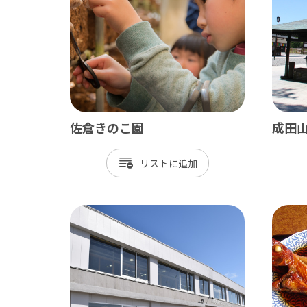
佐倉きのこ園
成田
リスト