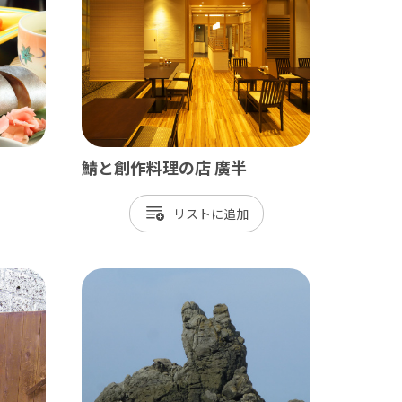
田山新勝寺 / 銚子（犬吠埼）
/ 白子温泉 / 茂原 / 御宿
鯖と創作料理の店 廣半
リスト
/ 岡本桟橋 / 館山 / いすみ鉄道
 富津 / 鋸山 / マザー牧場 / 小湊鐡道