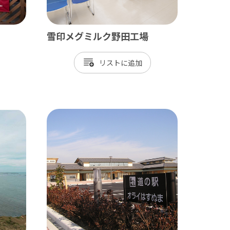
長生村
白子町
雪印メグミルク野田工場
長柄町
リスト
長南町