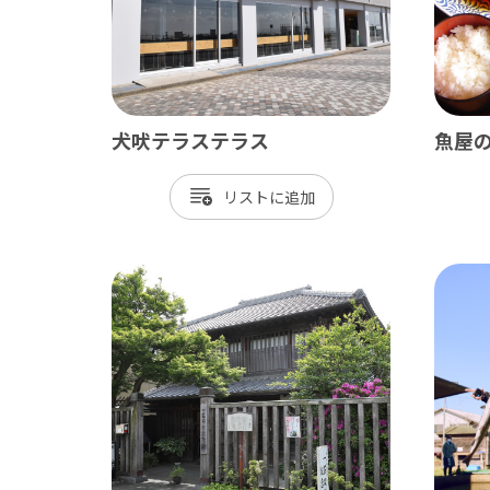
ベイエリア
東葛
千葉市
松
市川市
野
犬吠テラステラス
魚屋
船橋市
柏
習志野市
流
リスト
八千代市
我
浦安市
鎌
四街道市