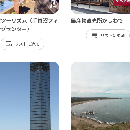
神崎町
多古町
賀ツーリズム（手賀沼フィ
農産物直売所かしわで
ングセンター）
東庄町
リスト
芝山町
リスト
さ・臨海
更津市
津市
津市
ケ浦市
原市