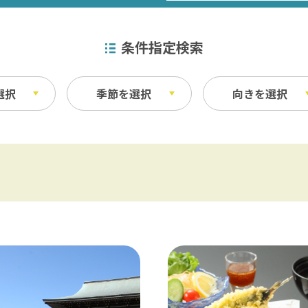
条件指定検索
選択
季節を選択
向きを選択
特産品
秋
ベイエリア
ふなばしアンデルセン公園 / 京成バラ園 
その他
・宿泊施設
料理
東葛飾
松戸 / 本土寺 / 柏 / あけぼの山農業公