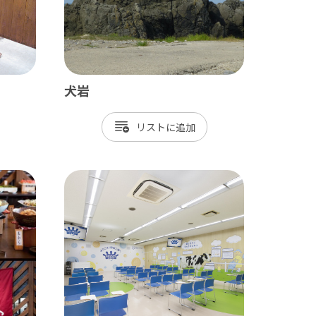
九十九里
茂原市
東金市
犬岩
旭市
匝瑳市
リスト
山武市
大網白里市
九十九里町
横芝光町
一宮町
睦沢町