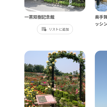
一茶双樹記念館
奥手
ッシ
リスト
南房総
かず
館山市
木
勝浦市
君
鴨川市
富
南房総市
袖
いすみ市
市
大多喜町