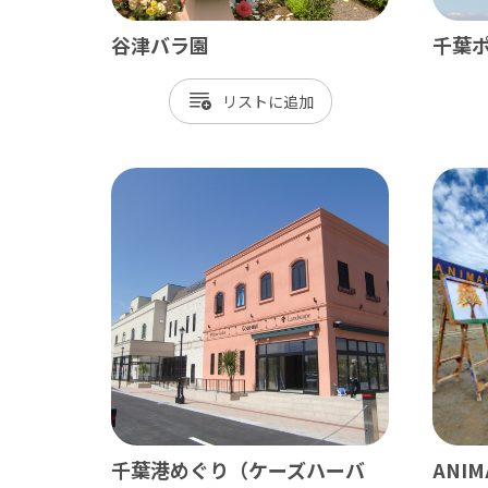
御宿町
谷津バラ園
千葉
鋸南町
リスト
千葉港めぐり（ケーズハーバ
ANIM