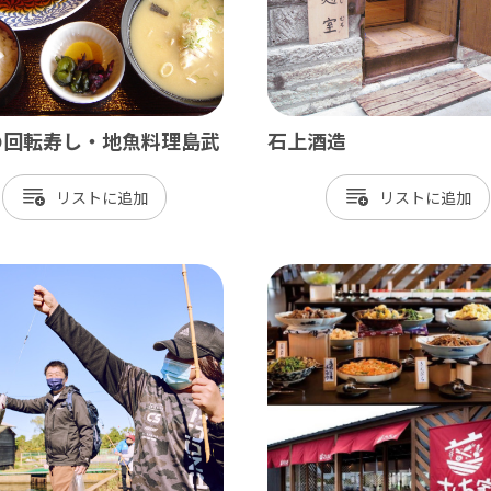
飾
北総
戸市
銚子市
田市
成田市
の回転寿し・地魚料理島武
石上酒造
市
佐倉市
山市
八街市
リスト
リスト
孫子市
印西市
ケ谷市
白井市
富里市
香取市
酒々井町
栄町