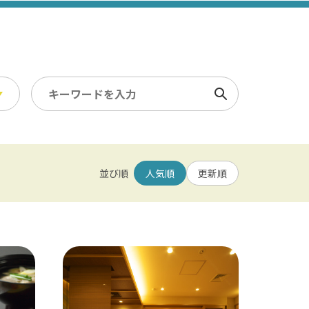
検索
スポーツ・レジャー
冬
並び順
人気順
更新順
/ 幕張メッセ / 舞浜 / 千葉
農業・漁業
観光素材集
園 / 野田 / 清水公園