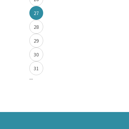
27
28
29
30
31
...