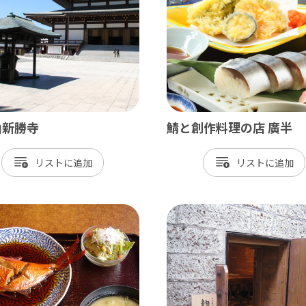
北総
小江戸佐原 / 佐倉ふるさと広場 / 成
九十九里
九十九里浜 / 釣ヶ崎海岸（サーフィン） 
山新勝寺
鯖と創作料理の店 廣半
南房総
リスト
リスト
大山千枚田 / 鴨川シーワールド / 勝浦 
かずさ・臨海
木更津 / 海ほたるPA / 東京ドイツ村 /