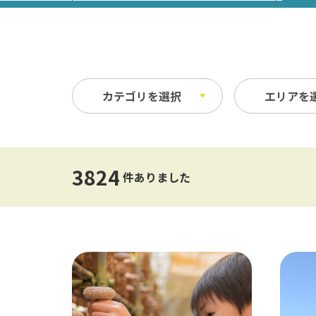
カテゴリを選択
エリアを
祭り・イベント
春
縦
自然
夏
横
3824
件ありました
文化・歴史
指定なし
交通
公共の施設
温泉