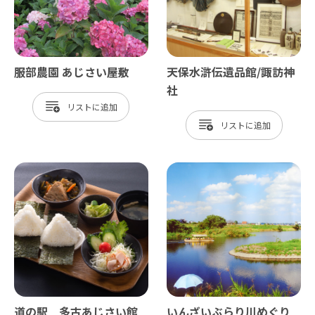
服部農園 あじさい屋敷
天保水滸伝遺品館/諏訪神
社
リスト
リスト
道の駅 多古あじさい館
いんざいぶらり川めぐり