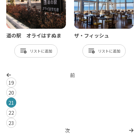
道の駅 オライはすぬま
ザ・フィッシュ
リスト
リスト
前
19
20
21
22
23
次