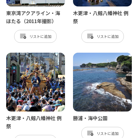
東京湾アクアライン・海
木更津・八剱八幡神社 例
ほたる（2011年撮影）
祭
リスト
リスト
木更津・八剱八幡神社 例
勝浦・海中公園
祭
リスト