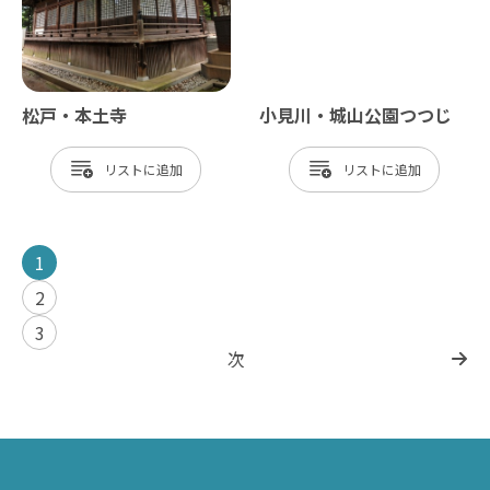
松戸・本土寺
小見川・城山公園つつじ
リスト
リスト
1
2
3
次