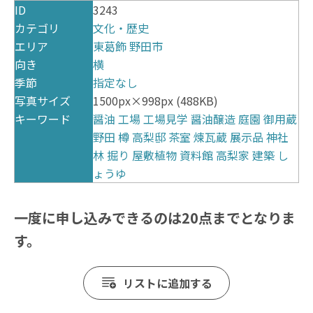
ID
3243
カテゴリ
文化・歴史
エリア
東葛飾
野田市
向き
横
季節
指定なし
写真サイズ
1500px×998px (488KB)
キーワード
醤油
工場
工場見学
醤油醸造
庭園
御用蔵
野田
樽
高梨邸
茶室
煉瓦蔵
展示品
神社
林
掘り
屋敷植物
資料館
高梨家
建築
し
ょうゆ
一度に申し込みできるのは20点までとなりま
す。
リストに追加する