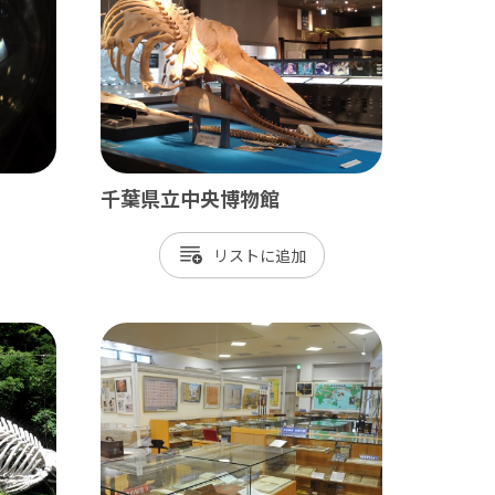
長生村
白子町
長柄町
長南町
千葉県立中央博物館
リスト