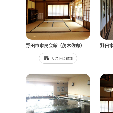
野田市市民会館（茂木佐邸）
野田
南房総
かず
リスト
館山市
木
勝浦市
君
鴨川市
富
南房総市
袖
いすみ市
市
大多喜町