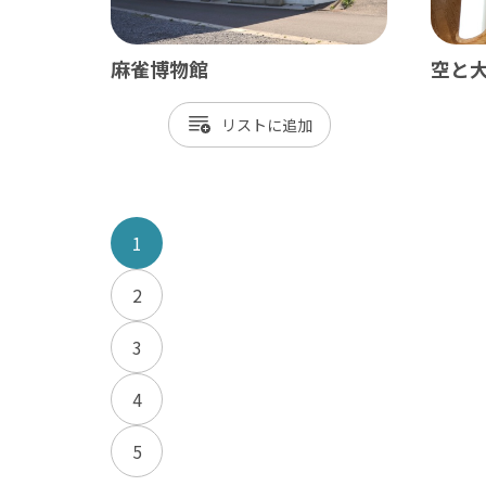
麻雀博物館
空と
リスト
1
2
3
4
5