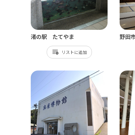
御宿町
鋸南町
渚の駅 たてやま
野田
リスト