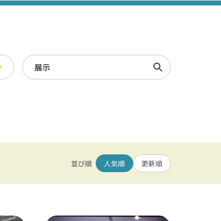
検索
スポーツ・レジャー
冬
/ 幕張メッセ / 舞浜 / 千葉
農業・漁業
観光素材集
並び順
人気順
更新順
園 / 野田 / 清水公園