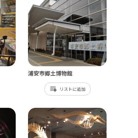
九十九里
茂原市
東金市
旭市
匝瑳市
山武市
浦安市郷土博物館
大網白里市
リスト
九十九里町
横芝光町
一宮町
睦沢町