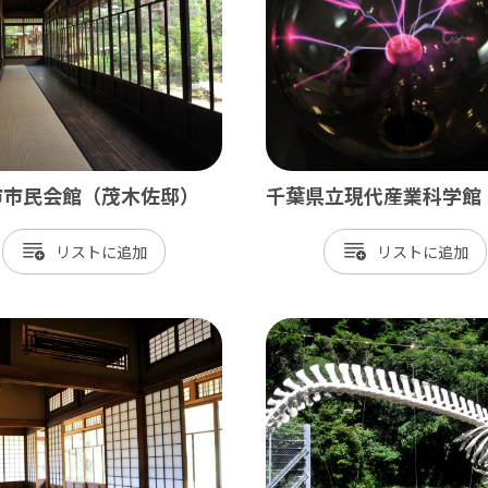
神崎町
多古町
東庄町
芝山町
市市民会館（茂木佐邸）
千葉県立現代産業科学館
さ・臨海
リスト
リスト
更津市
津市
津市
ケ浦市
原市