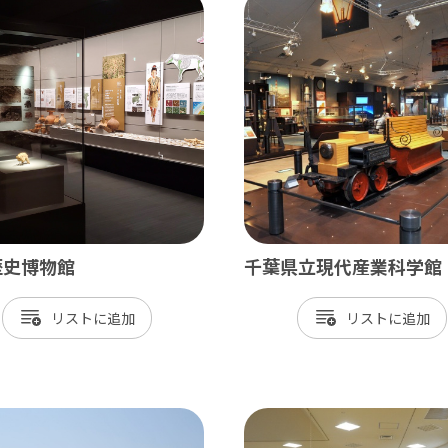
北総
小江戸佐原 / 佐倉ふるさと広場 / 成
九十九里
九十九里浜 / 釣ヶ崎海岸（サーフィン） 
南房総
歴史博物館
千葉県立現代産業科学館
大山千枚田 / 鴨川シーワールド / 勝浦 
リスト
リスト
かずさ・臨海
木更津 / 海ほたるPA / 東京ドイツ村 /