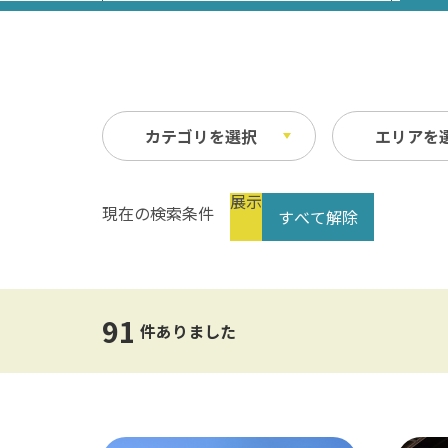
カテゴリを選択
エリアを
展示
現在の検索条件
すべて解除
祭り・イベント
春
縦
自然
夏
横
文化・歴史
指定なし
交通
91
公共の施設
温泉
件ありました