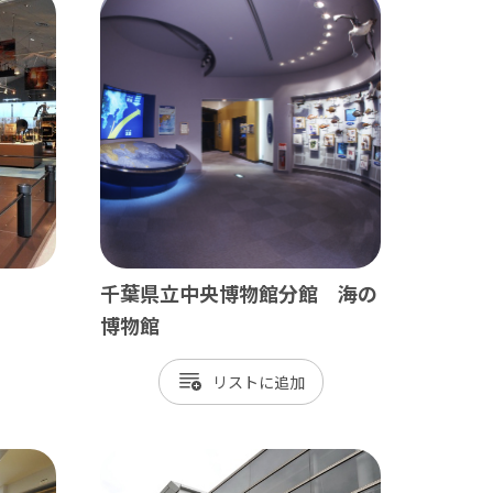
田山新勝寺 / 銚子（犬吠埼）
/ 白子温泉 / 茂原 / 御宿
千葉県立中央博物館分館 海の
/ 岡本桟橋 / 館山 / いすみ鉄道
博物館
リスト
 富津 / 鋸山 / マザー牧場 / 小湊鐡道