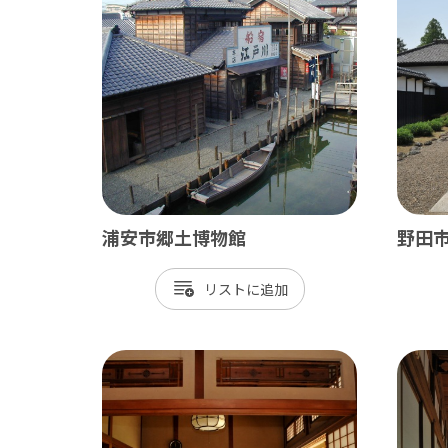
ベイエリア
東葛
千葉市
松
市川市
野
船橋市
柏
習志野市
流
八千代市
我
浦安市郷土博物館
野田
浦安市
鎌
リスト
四街道市