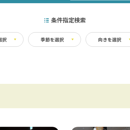
条件指定検索
選択
季節を選択
向きを選択
特産品
秋
ベイエリア
ふなばしアンデルセン公園 / 京成バラ園 
その他
・宿泊施設
料理
東葛飾
松戸 / 本土寺 / 柏 / あけぼの山農業公