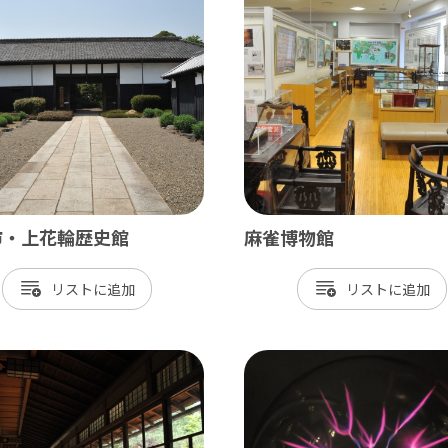
飾
北総
戸市
銚子市
田市
成田市
市
佐倉市
山市
八街市
孫子市
印西市
市・上花輪歴史館
麻雀博物館
ケ谷市
白井市
リスト
リスト
富里市
香取市
酒々井町
栄町