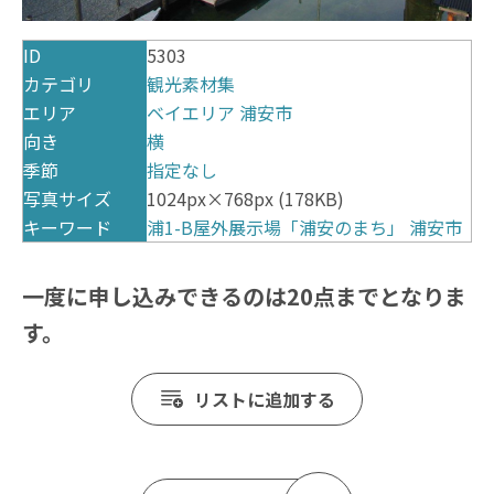
ID
5303
カテゴリ
観光素材集
エリア
ベイエリア
浦安市
向き
横
季節
指定なし
写真サイズ
1024px×768px (178KB)
キーワード
浦1-B屋外展示場「浦安のまち」
浦安市
一度に申し込みできるのは20点までとなりま
す。
リストに追加する