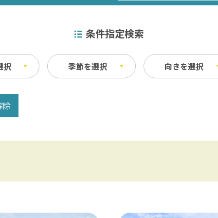
条件指定検索
選択
季節を選択
向きを選択
解除
特産品
秋
ベイエリア
ふなばしアンデルセン公園 / 京成バラ園 
その他
・宿泊施設
料理
東葛飾
松戸 / 本土寺 / 柏 / あけぼの山農業公