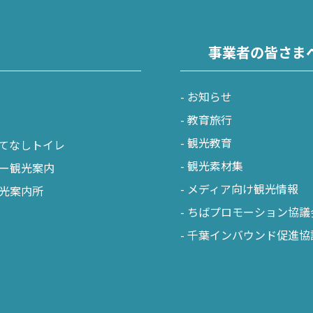
神崎町
多古町
事業者の皆さま
東庄町
お知らせ
芝山町
教育旅行
さ・臨海
観光教育
てなしトイレ
更津市
観光素材集
ー観光案内
メディア向け観光情報
光案内所
津市
ちばプロモーション協議
津市
千葉インバウンド促進協
ケ浦市
原市