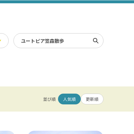
検索
スポーツ・レジャー
冬
/ 幕張メッセ / 舞浜 / 千葉
農業・漁業
観光素材集
並び順
人気順
更新順
園 / 野田 / 清水公園