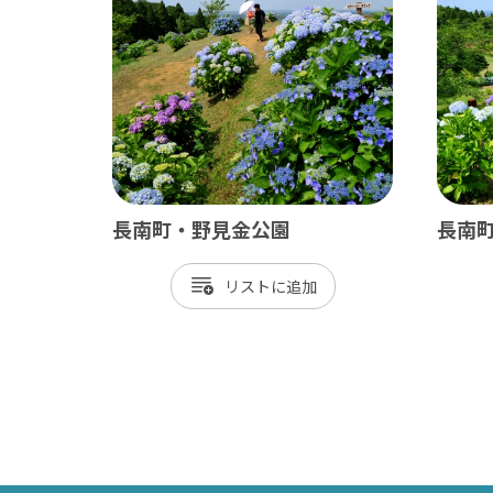
ベイエリア
東葛
千葉市
松
市川市
野
船橋市
柏
習志野市
流
長南町・野見金公園
長南
八千代市
我
リスト
浦安市
鎌
四街道市