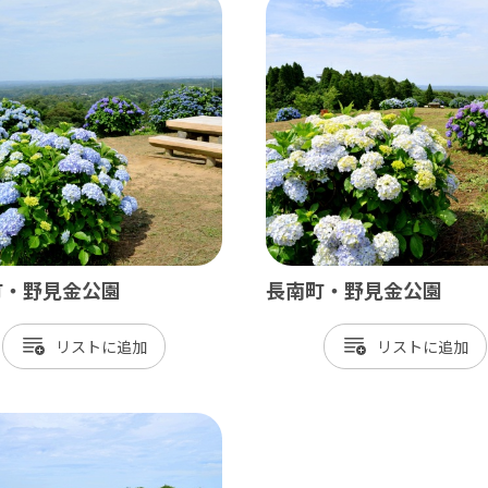
北総
小江戸佐原 / 佐倉ふるさと広場 / 成
九十九里
九十九里浜 / 釣ヶ崎海岸（サーフィン） 
南房総
町・野見金公園
長南町・野見金公園
大山千枚田 / 鴨川シーワールド / 勝浦 
リスト
リスト
かずさ・臨海
木更津 / 海ほたるPA / 東京ドイツ村 /