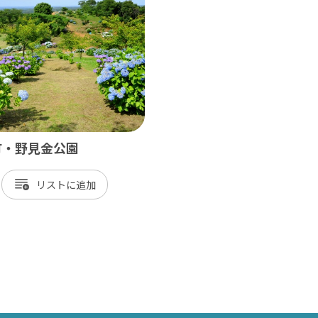
飾
北総
戸市
銚子市
田市
成田市
市
佐倉市
山市
八街市
町・野見金公園
孫子市
印西市
リスト
ケ谷市
白井市
富里市
香取市
酒々井町
栄町