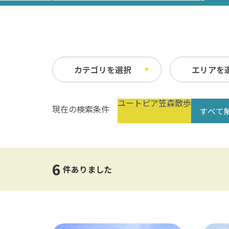
カテゴリを選択
エリアを
ユートピア笠森散歩
現在の検索条件
すべて
祭り・イベント
春
縦
自然
夏
横
文化・歴史
指定なし
交通
6
公共の施設
温泉
件ありました