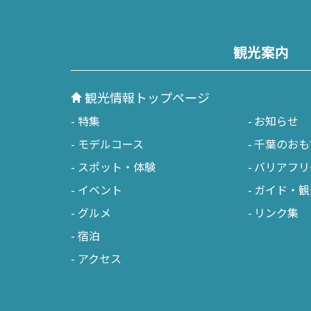
観光案内
観光情報トップページ
特集
お知らせ
南房総
かず
モデルコース
千葉のおも
館山市
木
スポット・体験
バリアフリ
イベント
ガイド・観
勝浦市
君
グルメ
リンク集
鴨川市
富
宿泊
南房総市
袖
アクセス
いすみ市
市
大多喜町