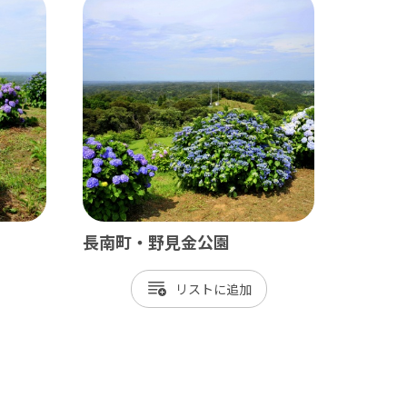
田山新勝寺 / 銚子（犬吠埼）
/ 白子温泉 / 茂原 / 御宿
長南町・野見金公園
/ 岡本桟橋 / 館山 / いすみ鉄道
リスト
 富津 / 鋸山 / マザー牧場 / 小湊鐡道