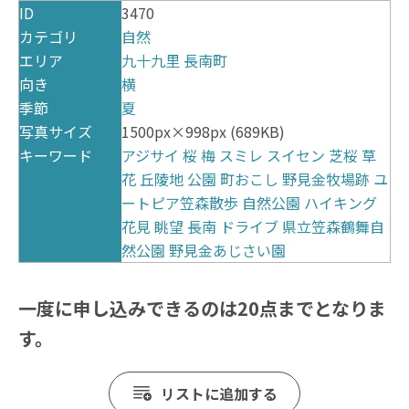
ID
3470
カテゴリ
自然
エリア
九十九里
長南町
向き
横
季節
夏
写真サイズ
1500px×998px (689KB)
キーワード
アジサイ
桜
梅
スミレ
スイセン
芝桜
草
花
丘陵地
公園
町おこし
野見金牧場跡
ユ
ートピア笠森散歩
自然公園
ハイキング
花見
眺望
長南
ドライブ
県立笠森鶴舞自
然公園
野見金あじさい園
一度に申し込みできるのは20点までとなりま
す。
リストに追加する