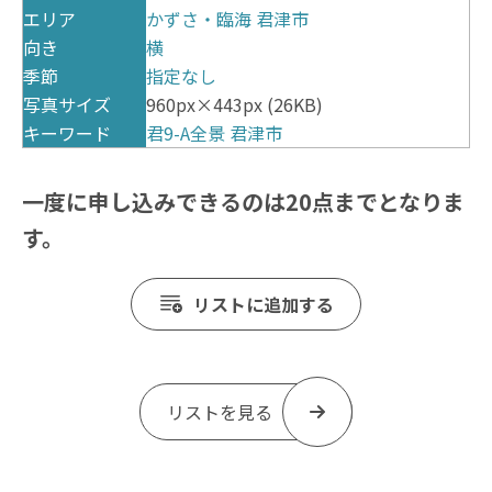
エリア
かずさ・臨海
君津市
向き
横
季節
指定なし
写真サイズ
960px×443px (26KB)
キーワード
君9-A全景
君津市
一度に申し込みできるのは20点までとなりま
す。
リストに追加する
リストを見る