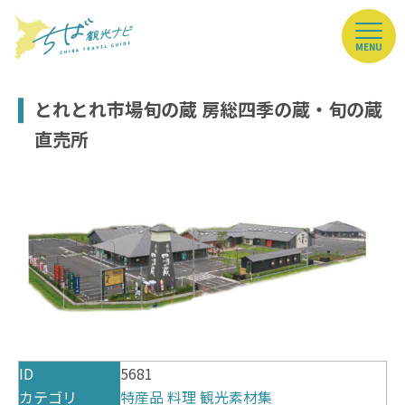
MENU
とれとれ市場旬の蔵 房総四季の蔵・旬の蔵
直売所
ID
5681
カテゴリ
特産品
料理
観光素材集