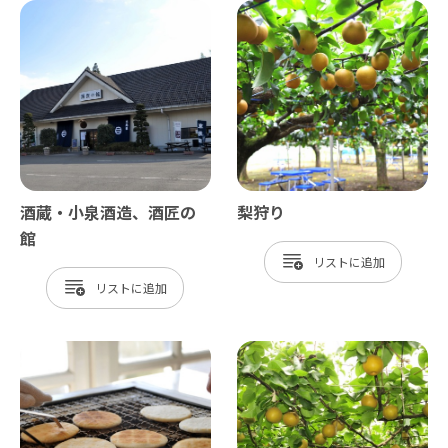
酒蔵・小泉酒造、酒匠の
梨狩り
館
リスト
リスト