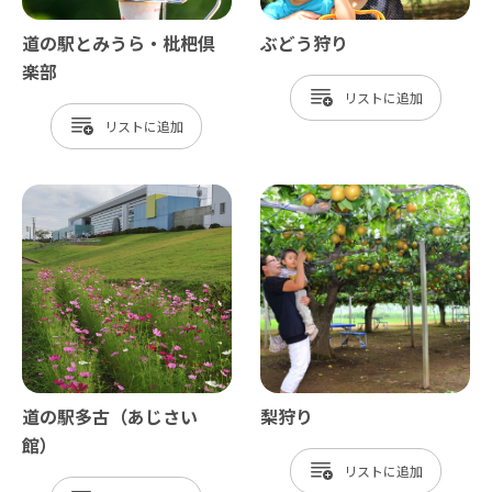
道の駅とみうら・枇杷倶
ぶどう狩り
楽部
リスト
リスト
道の駅多古（あじさい
梨狩り
館）
リスト