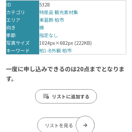
ID
5328
カテゴリ
特産品
観光素材集
エリア
東葛飾
柏市
向き
横
季節
指定なし
写真サイズ
1024px×682px (222KB)
キーワード
柏1-B外観
柏市
一度に申し込みできるのは20点までとなりま
す。
リストに追加する
リストを見る