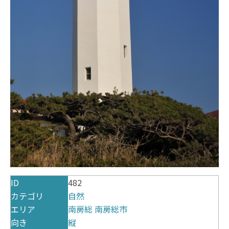
ID
482
カテゴリ
自然
エリア
南房総
南房総市
向き
縦