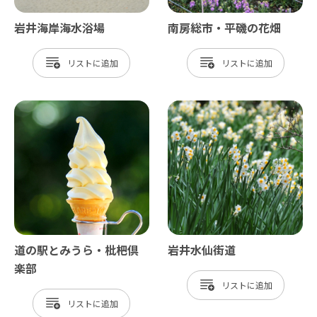
岩井海岸海水浴場
南房総市・平磯の花畑
リスト
リスト
道の駅とみうら・枇杷倶
岩井水仙街道
楽部
リスト
リスト