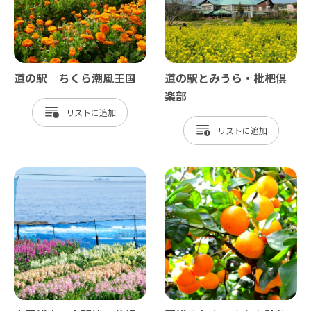
道の駅 ちくら潮風王国
道の駅とみうら・枇杷倶
楽部
リスト
リスト