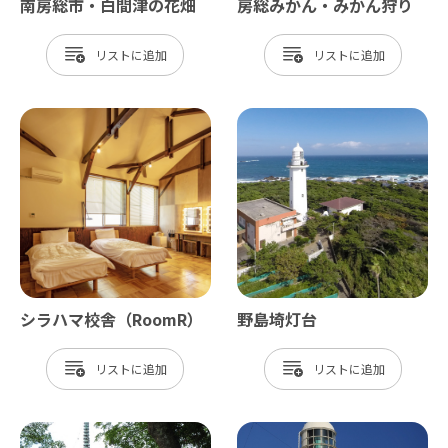
南房総市・白間津の花畑
房総みかん・みかん狩り
リスト
リスト
シラハマ校舎（RoomR）
野島埼灯台
リスト
リスト