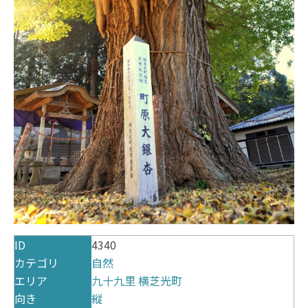
ID
4340
カテゴリ
自然
エリア
九十九里
横芝光町
向き
縦