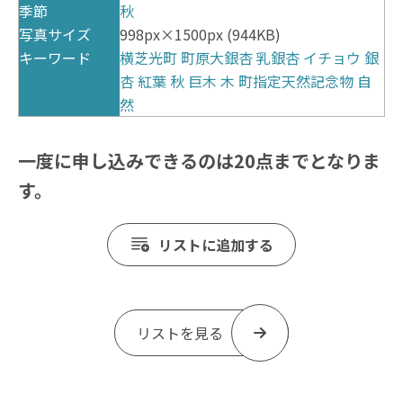
季節
秋
写真サイズ
998px×1500px (944KB)
キーワード
横芝光町
町原大銀杏
乳銀杏
イチョウ
銀
杏
紅葉
秋
巨木
木
町指定天然記念物
自
然
一度に申し込みできるのは20点までとなりま
す。
リストに追加する
リストを見る