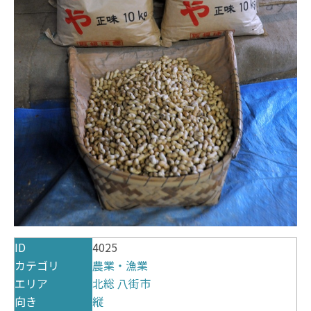
ID
4025
カテゴリ
農業・漁業
エリア
北総
八街市
向き
縦