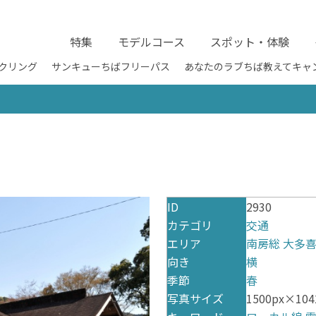
特集
モデルコース
スポット・体験
クリング
サンキューちばフリーパス
あなたのラブちば教えてキャ
ID
2930
カテゴリ
交通
エリア
南房総
大多
向き
横
季節
春
写真サイズ
1500px×1042