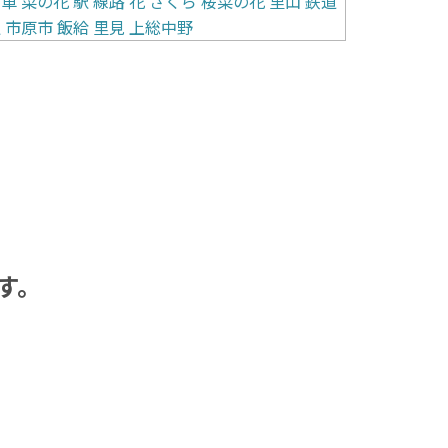
電車
菜の花
駅
線路
花
さくら
桜菜の花
里山
鉄道
駅
市原市
飯給
里見
上総中野
す。