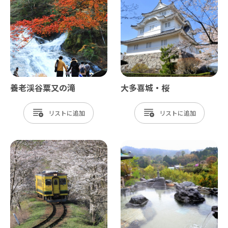
養老渓谷粟又の滝
大多喜城・桜
リスト
リスト