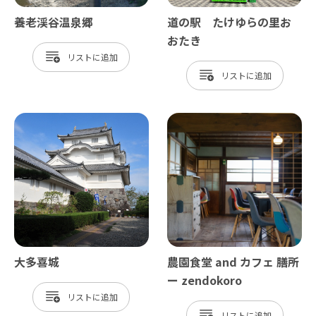
養老渓谷温泉郷
道の駅 たけゆらの里お
おたき
リスト
リスト
大多喜城
農園食堂 and カフェ 膳所
ー zendokoro
リスト
リスト