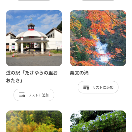
道の駅「たけゆらの里お
粟又の滝
おたき」
リスト
リスト