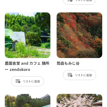
農園食堂 and カフェ 膳所
筒森もみじ谷
ー zendokoro
リスト
リスト