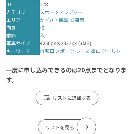
ID
278
カテゴリ
スポーツ・レジャー
エリア
かずさ・臨海
君津市
向き
横
季節
秋
写真サイズ
4256px×2832px (3MB)
キーワード
自転車
スポーツ
レース
亀山
ツールド
一度に申し込みできるのは20点までとなりま
す。
リストに追加する
リストを見る