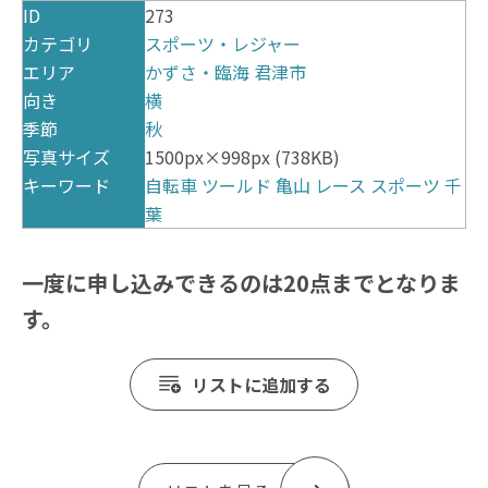
ID
273
カテゴリ
スポーツ・レジャー
エリア
かずさ・臨海
君津市
向き
横
季節
秋
写真サイズ
1500px×998px (738KB)
キーワード
自転車
ツールド
亀山
レース
スポーツ
千
葉
一度に申し込みできるのは20点までとなりま
す。
リストに追加する