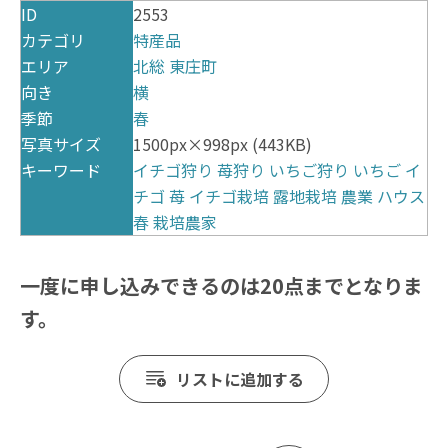
ID
2553
カテゴリ
特産品
エリア
北総
東庄町
向き
横
季節
春
写真サイズ
1500px×998px (443KB)
キーワード
イチゴ狩り
苺狩り
いちご狩り
いちご
イ
チゴ
苺
イチゴ栽培
露地栽培
農業
ハウス
春
栽培農家
一度に申し込みできるのは20点までとなりま
す。
リストに追加する