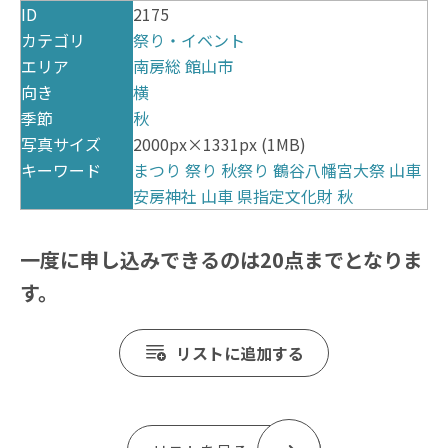
ID
2175
カテゴリ
祭り・イベント
エリア
南房総
館山市
向き
横
季節
秋
写真サイズ
2000px×1331px (1MB)
キーワード
まつり
祭り
秋祭り
鶴谷八幡宮大祭
山車
安房神社
山車
県指定文化財
秋
一度に申し込みできるのは20点までとなりま
す。
リストに追加する