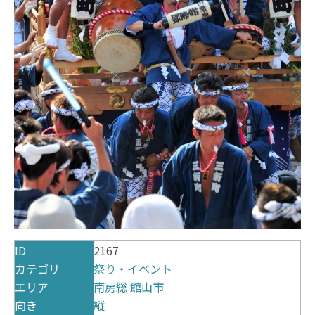
ID
2167
カテゴリ
祭り・イベント
エリア
南房総
館山市
向き
縦