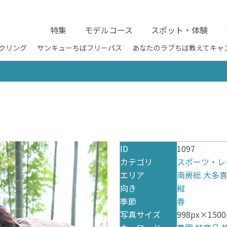
特集
モデルコース
スポット・体験
クリング
サンキューちばフリーパス
あなたのラブちば教えてキャ
ID
1097
カテゴリ
スポーツ・レ
エリア
南房総
大多
向き
縦
季節
春
写真サイズ
998px×1500p