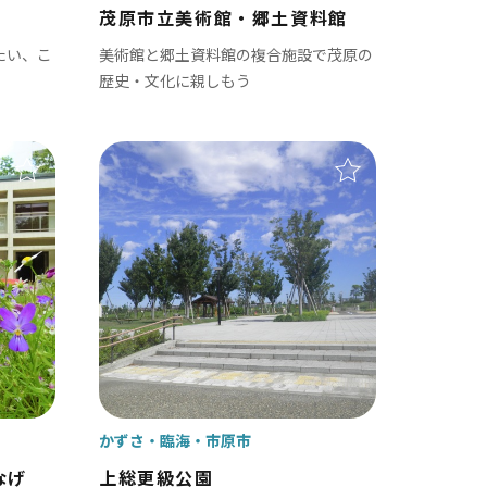
茂原市立美術館・郷土資料館
たい、こ
美術館と郷土資料館の複合施設で茂原の
歴史・文化に親しもう
 富津 / 鋸山 / マザー牧場 / 小湊鐡道
九十九里
茂原市
東金市
旭市
匝瑳市
山武市
かずさ・臨海
市原市
大網白里市
なげ
上総更級公園