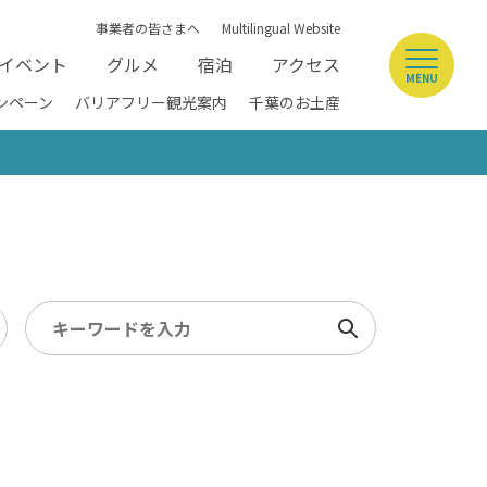
事業者の皆さまへ
Multilingual Website
イベント
グルメ
宿泊
アクセス
MENU
ンペーン
バリアフリー観光案内
千葉のお土産
検索
ペー
多目的トイレ（車いす利用可能ト
5km以内
イレ）
/ 幕張メッセ / 舞浜 / 千葉