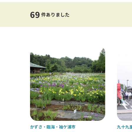
オストメイト対応トイレ
エレ
69
件ありました
レストランでの器具の貸出
杖の
手話対応
補助
かずさ・臨海
袖ケ浦市
九十九