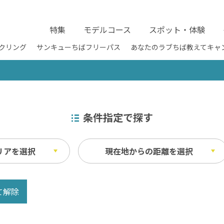
特集
モデルコース
スポット・体験
クリング
サンキューちばフリーパス
あなたのラブちば教えてキャ
条件指定で探す
リアを選択
現在地からの距離を選択
て解除
施設
m以内
障害者用駐車場 （優先駐車ス
1km以内
ベイエリア
ス）
ふなばしアンデルセン公園 / 京成バラ園 
m以内