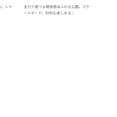
九十九里町
点。レト
全力で遊べる開放感あふれる公園。スケ
ートボード、BMXも楽しめる！
横芝光町
一宮町
睦沢町
長生村
白子町
長柄町
長南町