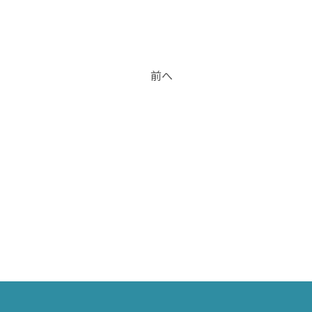
津市
ケ浦市
前へ
原市