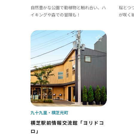
四街道市
自然豊かな公園で動植物と触れ合い、ハ
桜とつ
イキングや森での冒険も！
が咲く
南房総
かず
九十九里
横芝光町
館山市
木
横芝駅前情報交流館「ヨリドコ
ロ」
勝浦市
君