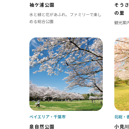
袖ケ浦公園
そう
の里
水と緑と花があふれ、ファミリーで楽し
める総合公園
観光案
ベイエリア
東葛
千葉市
松
市川市
野
船橋市
柏
習志野市
流
八千代市
我
ベイエリア
千葉市
北総
浦安市
鎌
泉自然公園
小見