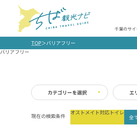
千葉のサイ
TOP
バリアフリー
バリアフリー
カテゴリーを選択
エ
オストメイト対応トイレ
現在の検索条件
全
観光施設
未選択
宿泊
500
10km以内
50k