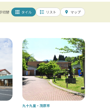
アレルギー対応
示切替
タイル
リスト
マップ
筆談対応
園 / 野田 / 清水公園
田山新勝寺 / 銚子（犬吠埼）
/ 白子温泉 / 茂原 / 御宿
九十九里
茂原市
/ 岡本桟橋 / 館山 / いすみ鉄道