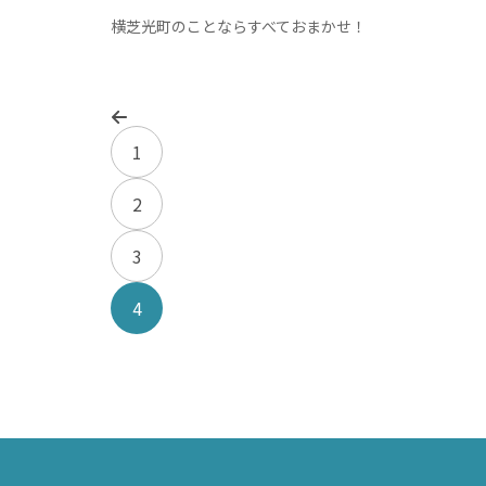
横芝光町のことならすべておまかせ！
鴨川市
富
南房総市
袖
いすみ市
市
1
大多喜町
2
御宿町
3
鋸南町
4