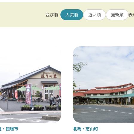
ベーター
刻み食対応
並び順
人気順
近い順
更新順
表
貸出
車いすの貸出
東葛飾
松戸 / 本土寺 / 柏 / あけぼの山農業公
犬の受入実績
北総
小江戸佐原 / 佐倉ふるさと広場 / 成
九十九里
九十九里浜 / 釣ヶ崎海岸（サーフィン） 
南房総
里
匝瑳市
北総
芝山町
大山千枚田 / 鴨川シーワールド / 勝浦 