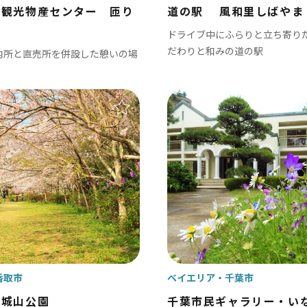
さ観光物産センター 匝り
道の駅 風和里しばやま
ドライブ中にふらりと立ち寄り
かずさ・臨海
だわりと和みの道の駅
内所と直売所を併設した憩いの場
木更津 / 海ほたるPA / 東京ドイツ村 /
飾
北総
戸市
銚子市
田市
成田市
市
佐倉市
山市
八街市
孫子市
印西市
香取市
ベイエリア
千葉市
ケ谷市
白井市
川城山公園
千葉市民ギャラリー・い