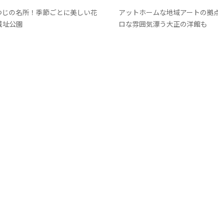
富里市
つじの名所！季節ごとに美しい花
アットホームな地域アートの拠
城址公園
ロな雰囲気漂う大正の洋館も
香取市
酒々井町
栄町
神崎町
多古町
東庄町
芝山町
さ・臨海
更津市
津市