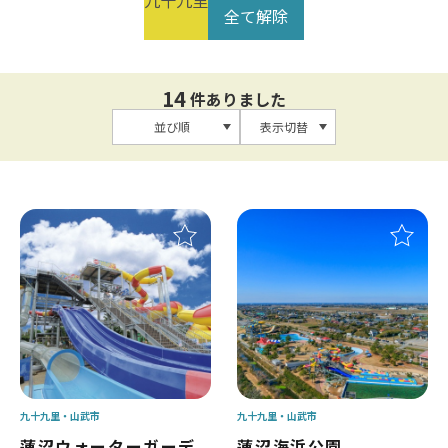
九十九里
全て解除
14
件ありました
並び順
表示切替
九十九里
山武市
九十九里
山武市
蓮沼ウォーターガーデ
蓮沼海浜公園