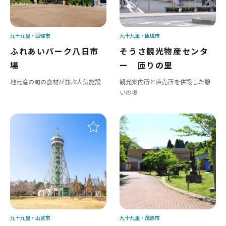
九十九里
匝瑳市
九十九里
匝瑳市
ふれあいパーク八日市
そうさ観光物産センタ
場
ー 匝りの里
地元産の旬の食材が並ぶ人気施設
観光案内所と直売所を併設した憩
いの場
九十九里
山武市
九十九里
茂原市