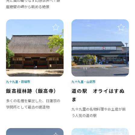
光と風の織りなす幻想世界へ！断
崖絶壁の岬から眺める絶景
九十九里
匝瑳市
九十九里
山武市
飯高檀林跡（飯高寺）
道の駅 オライはすぬ
ま
多くの名僧を輩出した、日蓮宗の
学問所として最古の建造物
九十九里の名物料理やお土産が揃
う人気の道の駅