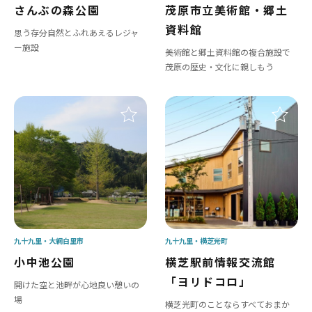
さんぶの森公園
茂原市立美術館・郷土
資料館
思う存分自然とふれあえるレジャ
ー施設
美術館と郷土資料館の複合施設で
茂原の歴史・文化に親しもう
九十九里
大網白里市
九十九里
横芝光町
小中池公園
横芝駅前情報交流館
「ヨリドコロ」
開けた空と池畔が心地良い憩いの
場
横芝光町のことならすべておまか