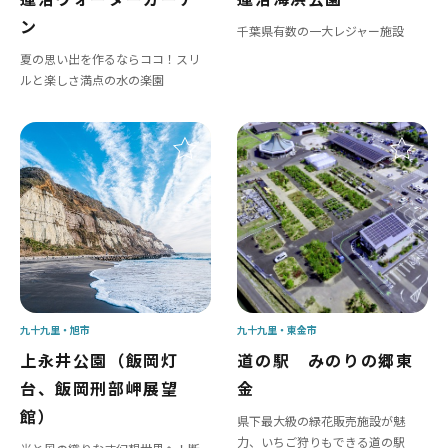
ン
千葉県有数の一大レジャー施設
夏の思い出を作るならココ！スリ
ルと楽しさ満点の水の楽園
九十九里
旭市
九十九里
東金市
上永井公園（飯岡灯
道の駅 みのりの郷東
台、飯岡刑部岬展望
金
館）
県下最大級の緑花販売施設が魅
力、いちご狩りもできる道の駅