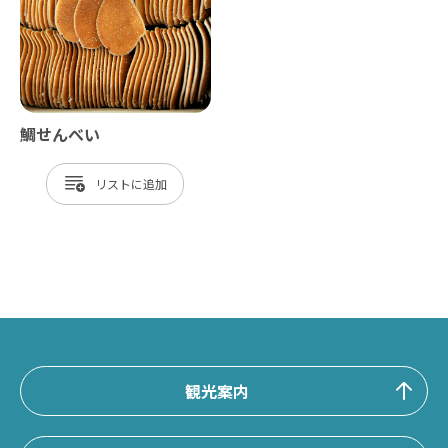
鯛せんべい
リスト
観光案内