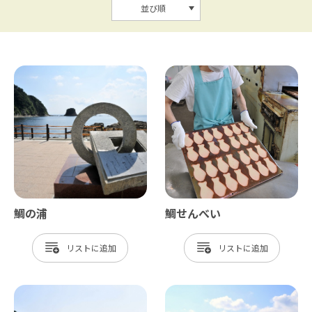
並び順
鯛の浦
鯛せんべい
リスト
リスト