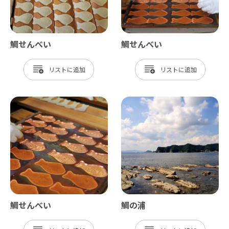
鯛せんべい
鯛せんべい
リスト
リスト
鯛せんべい
鯛の浦