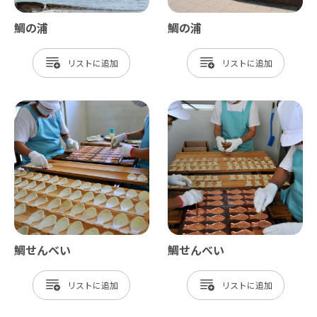
鯛の浦
鯛の浦
リスト
リスト
鯛せんべい
鯛せんべい
リスト
リスト