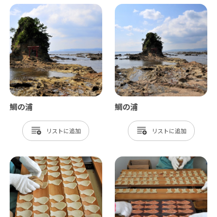
鯛の浦
鯛の浦
リスト
リスト