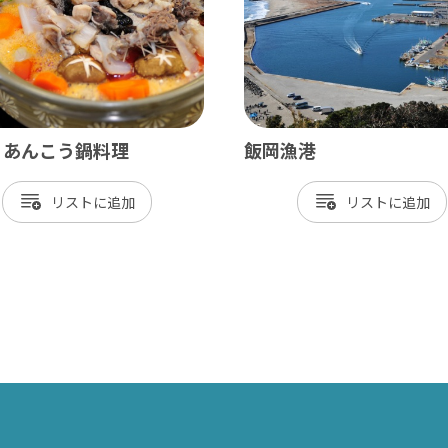
神崎町
多古町
東庄町
芝山町
・あんこう鍋料理
飯岡漁港
さ・臨海
リスト
リスト
更津市
津市
津市
ケ浦市
原市