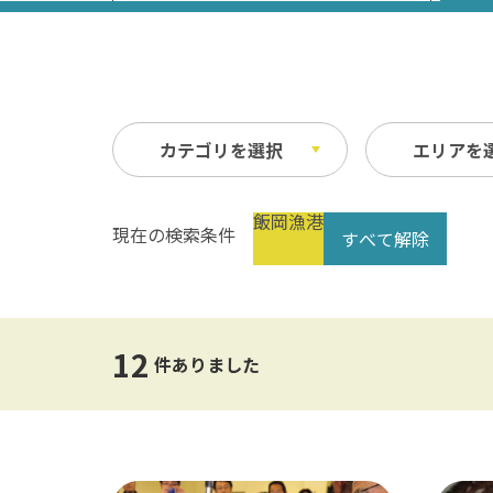
カテゴリを選択
エリアを
飯岡漁港
現在の検索条件
すべて解除
祭り・イベント
春
縦
自然
夏
横
文化・歴史
指定なし
交通
12
公共の施設
温泉
件ありました