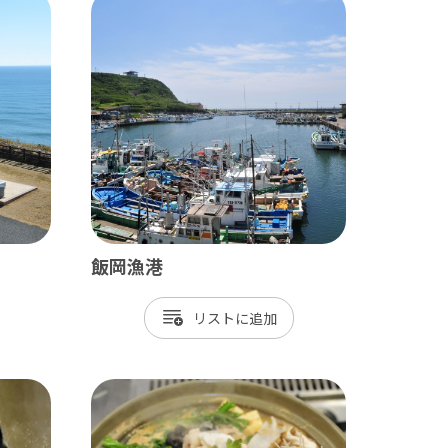
田山新勝寺 / 銚子（犬吠埼）
/ 白子温泉 / 茂原 / 御宿
飯岡漁港
/ 岡本桟橋 / 館山 / いすみ鉄道
リスト
 富津 / 鋸山 / マザー牧場 / 小湊鐡道