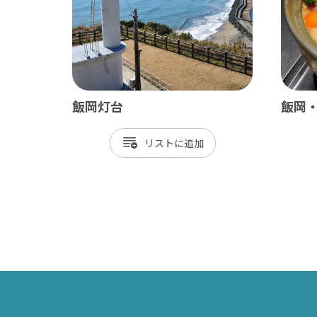
飯岡灯台
飯岡
南房総
かず
リスト
館山市
木
勝浦市
君
鴨川市
富
南房総市
袖
いすみ市
市
大多喜町