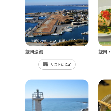
ベイエリア
東葛
千葉市
松
市川市
野
船橋市
柏
習志野市
流
飯岡漁港
飯岡
八千代市
我
リスト
浦安市
鎌
四街道市