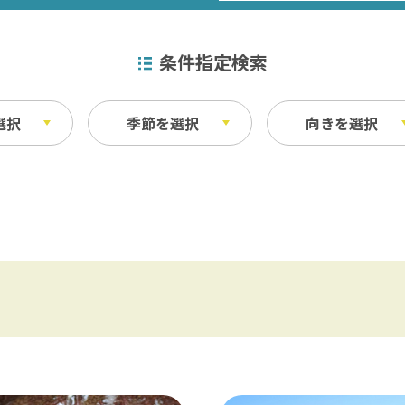
条件指定検索
選択
季節を選択
向きを選択
特産品
秋
ベイエリア
ふなばしアンデルセン公園 / 京成バラ園 
その他
・宿泊施設
料理
東葛飾
松戸 / 本土寺 / 柏 / あけぼの山農業公