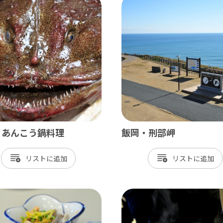
北総
小江戸佐原 / 佐倉ふるさと広場 / 成
九十九里
九十九里浜 / 釣ヶ崎海岸（サーフィン） 
南房総
・あんこう鍋料理
飯岡・刑部岬
大山千枚田 / 鴨川シーワールド / 勝浦 
リスト
リスト
かずさ・臨海
木更津 / 海ほたるPA / 東京ドイツ村 /