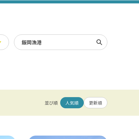
検索
スポーツ・レジャー
冬
/ 幕張メッセ / 舞浜 / 千葉
農業・漁業
観光素材集
並び順
人気順
更新順
園 / 野田 / 清水公園