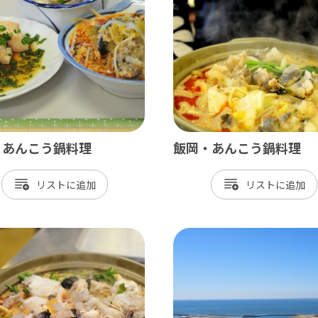
飾
北総
戸市
銚子市
田市
成田市
市
佐倉市
山市
八街市
・あんこう鍋料理
飯岡・あんこう鍋料理
孫子市
印西市
リスト
リスト
ケ谷市
白井市
富里市
香取市
酒々井町
栄町