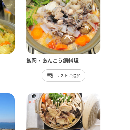
九十九里
茂原市
東金市
旭市
匝瑳市
飯岡・あんこう鍋料理
山武市
リスト
大網白里市
九十九里町
横芝光町
一宮町
睦沢町