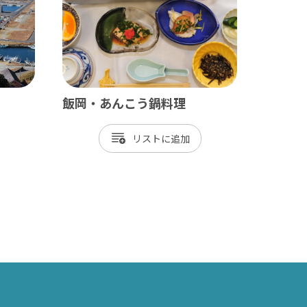
長生村
白子町
長柄町
長南町
飯岡・あんこう鍋料理
リスト