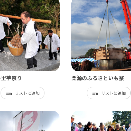
北総
小江戸佐原 / 佐倉ふるさと広場 / 成
九十九里
九十九里浜 / 釣ヶ崎海岸（サーフィン） 
南房総
の里芋祭り
栗源のふるさといも祭
大山千枚田 / 鴨川シーワールド / 勝浦 
リスト
リスト
かずさ・臨海
木更津 / 海ほたるPA / 東京ドイツ村 /