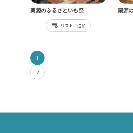
栗源のふるさといも祭
栗源
リスト
1
2