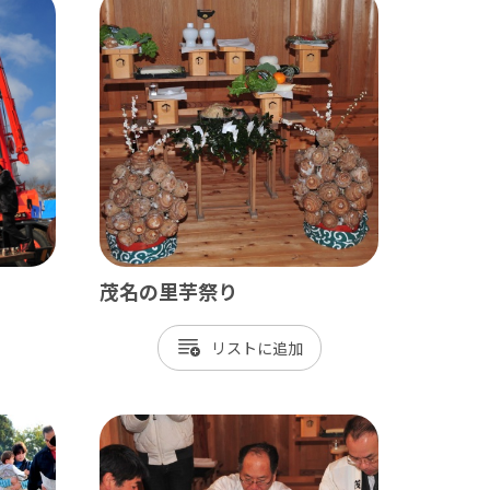
田山新勝寺 / 銚子（犬吠埼）
/ 白子温泉 / 茂原 / 御宿
茂名の里芋祭り
/ 岡本桟橋 / 館山 / いすみ鉄道
リスト
 富津 / 鋸山 / マザー牧場 / 小湊鐡道