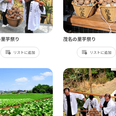
神崎町
多古町
東庄町
芝山町
の里芋祭り
茂名の里芋祭り
さ・臨海
リスト
リスト
更津市
津市
津市
ケ浦市
原市