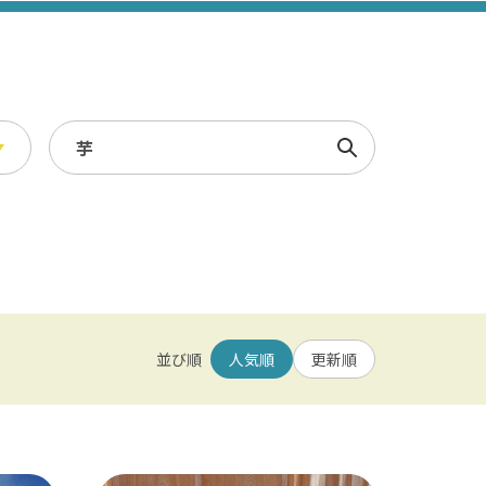
検索
スポーツ・レジャー
冬
/ 幕張メッセ / 舞浜 / 千葉
農業・漁業
観光素材集
並び順
人気順
更新順
園 / 野田 / 清水公園