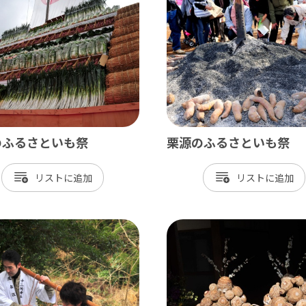
飾
北総
戸市
銚子市
田市
成田市
市
佐倉市
山市
八街市
のふるさといも祭
栗源のふるさといも祭
孫子市
印西市
リスト
リスト
ケ谷市
白井市
富里市
香取市
酒々井町
栄町