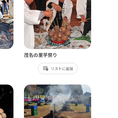
九十九里
茂原市
東金市
旭市
匝瑳市
茂名の里芋祭り
山武市
リスト
大網白里市
九十九里町
横芝光町
一宮町
睦沢町