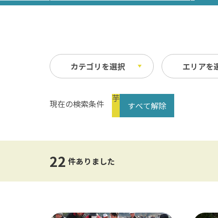
カテゴリを選択
エリアを
芋
現在の検索条件
すべて解除
祭り・イベント
春
縦
自然
夏
横
文化・歴史
指定なし
交通
22
公共の施設
温泉
件ありました