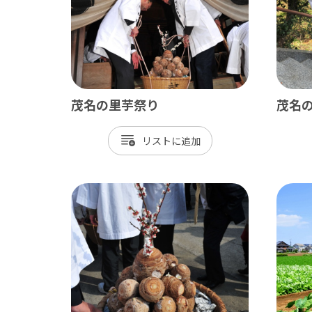
茂名の里芋祭り
茂名
南房総
かず
リスト
館山市
木
勝浦市
君
鴨川市
富
南房総市
袖
いすみ市
市
大多喜町