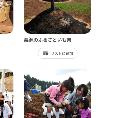
長生村
白子町
長柄町
長南町
栗源のふるさといも祭
リスト