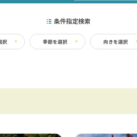
条件指定検索
選択
季節を選択
向きを選択
特産品
秋
ベイエリア
ふなばしアンデルセン公園 / 京成バラ園 
その他
・宿泊施設
料理
東葛飾
松戸 / 本土寺 / 柏 / あけぼの山農業公