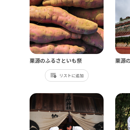
ベイエリア
東葛
千葉市
松
市川市
野
船橋市
柏
習志野市
流
栗源のふるさといも祭
栗源
八千代市
我
リスト
浦安市
鎌
四街道市