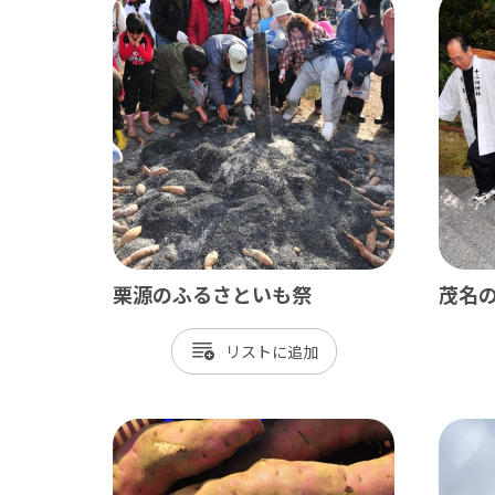
栗源のふるさといも祭
茂名
リスト