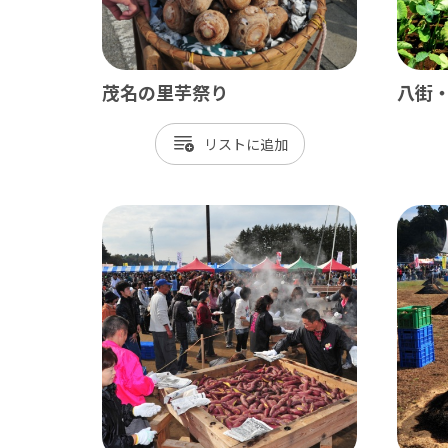
御宿町
鋸南町
茂名の里芋祭り
八街・
リスト