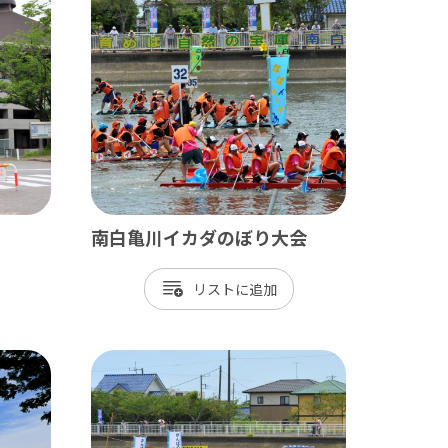
九十九里
茂原市
東金市
旭市
匝瑳市
山武市
南白亀川イカダのぼり大会
大網白里市
リスト
九十九里町
横芝光町
一宮町
睦沢町