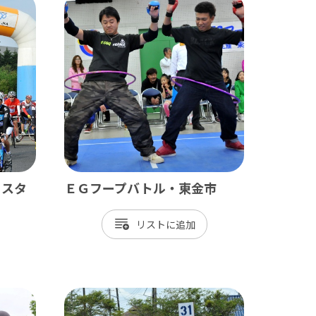
田山新勝寺 / 銚子（犬吠埼）
/ 白子温泉 / 茂原 / 御宿
・スタ
ＥＧフープバトル・東金市
/ 岡本桟橋 / 館山 / いすみ鉄道
リスト
 富津 / 鋸山 / マザー牧場 / 小湊鐡道