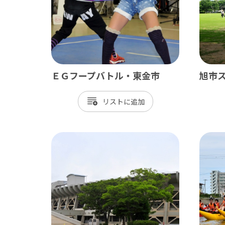
御宿町
鋸南町
ＥＧフープバトル・東金市
旭市
リスト