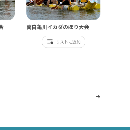
会
南白亀川イカダのぼり大会
リスト