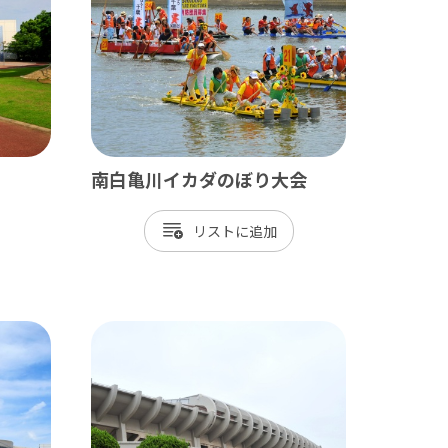
長生村
白子町
長柄町
長南町
南白亀川イカダのぼり大会
リスト