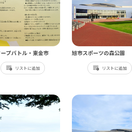
神崎町
多古町
東庄町
芝山町
フープバトル・東金市
旭市スポーツの森公園
さ・臨海
リスト
リスト
更津市
津市
津市
ケ浦市
原市