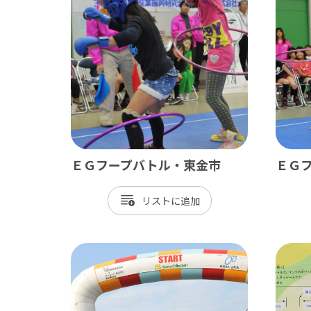
ベイエリア
東葛
千葉市
松
市川市
野
船橋市
柏
習志野市
流
八千代市
我
ＥＧフープバトル・東金市
ＥＧ
浦安市
鎌
リスト
四街道市