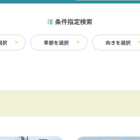
条件指定検索
選択
季節を選択
向きを選択
特産品
秋
ベイエリア
ふなばしアンデルセン公園 / 京成バラ園 
その他
・宿泊施設
料理
東葛飾
松戸 / 本土寺 / 柏 / あけぼの山農業公