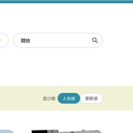
検索
スポーツ・レジャー
冬
/ 幕張メッセ / 舞浜 / 千葉
農業・漁業
観光素材集
並び順
人気順
更新順
園 / 野田 / 清水公園