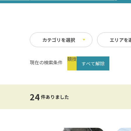
カテゴリを選択
エリアを
競技
現在の検索条件
すべて解除
祭り・イベント
春
縦
自然
夏
横
文化・歴史
指定なし
交通
24
公共の施設
温泉
件ありました