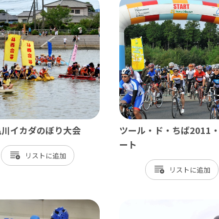
北総
小江戸佐原 / 佐倉ふるさと広場 / 成
九十九里
九十九里浜 / 釣ヶ崎海岸（サーフィン） 
南房総
亀川イカダのぼり大会
ツール・ド・ちば2011
大山千枚田 / 鴨川シーワールド / 勝浦 
ート
リスト
かずさ・臨海
リスト
木更津 / 海ほたるPA / 東京ドイツ村 /