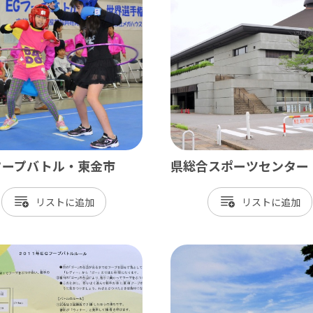
飾
北総
戸市
銚子市
田市
成田市
市
佐倉市
山市
八街市
孫子市
印西市
フープバトル・東金市
県総合スポーツセンター
ケ谷市
白井市
リスト
リスト
富里市
香取市
酒々井町
栄町