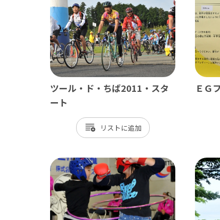
ツール・ド・ちば2011・スタ
ＥＧ
南房総
かず
ート
館山市
木
リスト
勝浦市
君
鴨川市
富
南房総市
袖
いすみ市
市
大多喜町