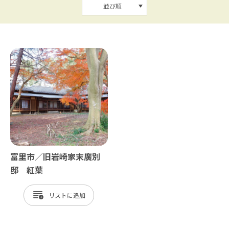
並び順
富里市／旧岩崎家末廣別
邸 紅葉
リスト