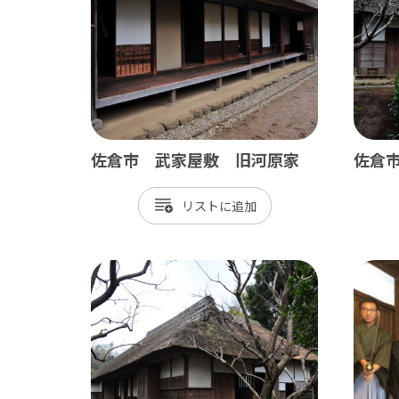
佐倉市 武家屋敷 旧河原家
佐倉
南房総
かず
リスト
館山市
木
勝浦市
君
鴨川市
富
南房総市
袖
いすみ市
市
大多喜町