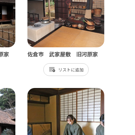
長生村
白子町
長柄町
長南町
原家
佐倉市 武家屋敷 旧河原家
リスト