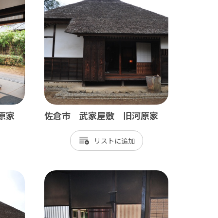
九十九里
茂原市
東金市
旭市
匝瑳市
山武市
原家
佐倉市 武家屋敷 旧河原家
大網白里市
リスト
九十九里町
横芝光町
一宮町
睦沢町