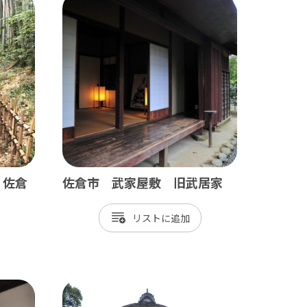
田山新勝寺 / 銚子（犬吠埼）
/ 白子温泉 / 茂原 / 御宿
・佐倉
佐倉市 武家屋敷 旧武居家
/ 岡本桟橋 / 館山 / いすみ鉄道
リスト
 富津 / 鋸山 / マザー牧場 / 小湊鐡道