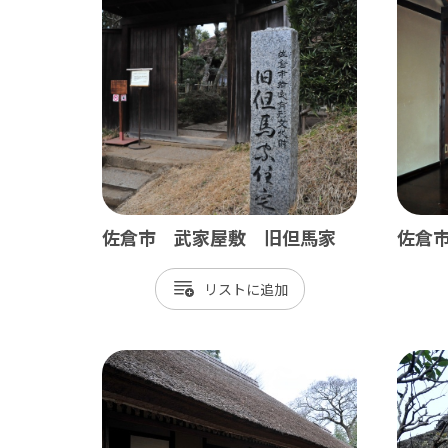
ベイエリア
東葛
千葉市
松
市川市
野
船橋市
柏
習志野市
流
八千代市
我
佐倉市 武家屋敷 旧但馬家
佐倉
浦安市
鎌
リスト
四街道市