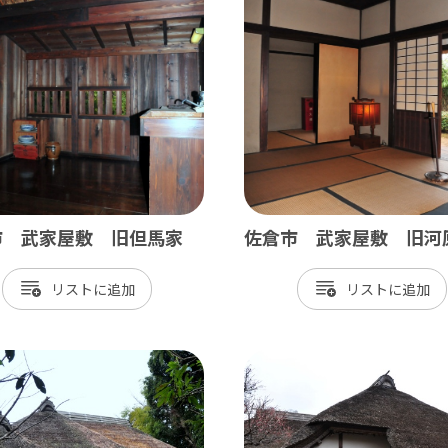
飾
北総
戸市
銚子市
田市
成田市
市
佐倉市
山市
八街市
孫子市
印西市
市 武家屋敷 旧但馬家
佐倉市 武家屋敷 旧河
ケ谷市
白井市
リスト
リスト
富里市
香取市
酒々井町
栄町