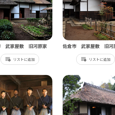
神崎町
多古町
東庄町
芝山町
市 武家屋敷 旧河原家
佐倉市 武家屋敷 旧河
さ・臨海
リスト
リスト
更津市
津市
津市
ケ浦市
原市