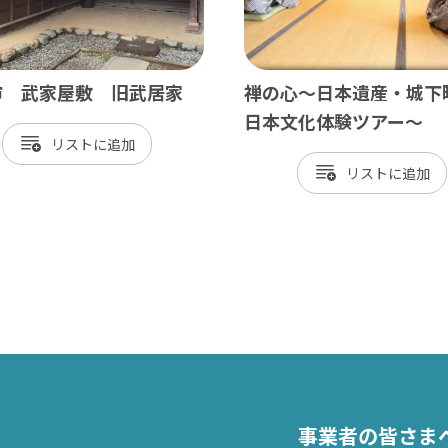
市 武家屋敷 旧武居家
禅の心～日本遺産・城下
日本文化体験ツアー～
リスト
リスト
事業者の皆さま