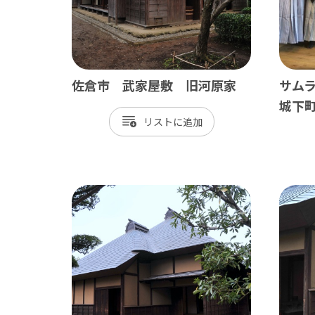
御宿町
鋸南町
佐倉市 武家屋敷 旧河原家
サム
城下
リスト