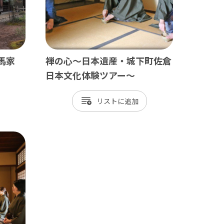
馬家
禅の心～日本遺産・城下町佐倉
日本文化体験ツアー～
リスト