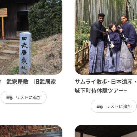
北総
小江戸佐原 / 佐倉ふるさと広場 / 成
九十九里
九十九里浜 / 釣ヶ崎海岸（サーフィン） 
南房総
市 武家屋敷 旧武居家
サムライ散歩~日本遺産
大山千枚田 / 鴨川シーワールド / 勝浦 
城下町侍体験ツアー~
リスト
かずさ・臨海
リスト
木更津 / 海ほたるPA / 東京ドイツ村 /