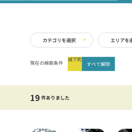
カテゴリを選択
エリアを
城下町
現在の検索条件
すべて解除
祭り・イベント
春
縦
自然
夏
横
文化・歴史
指定なし
交通
19
公共の施設
温泉
件ありました