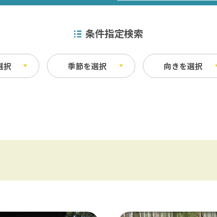
条件指定検索
選択
季節を選択
向きを選択
特産品
秋
ベイエリア
ふなばしアンデルセン公園 / 京成バラ園 
その他
・宿泊施設
料理
東葛飾
松戸 / 本土寺 / 柏 / あけぼの山農業公