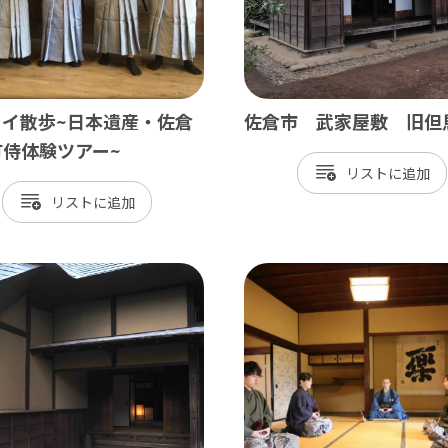
ライ散歩~日本遺産・佐倉
佐倉市 武家屋敷 旧但
町侍体験ツアー~
リスト
リスト