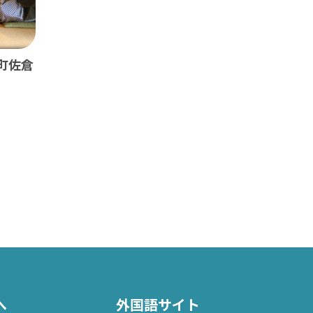
町佐倉
へ
外国語サイト