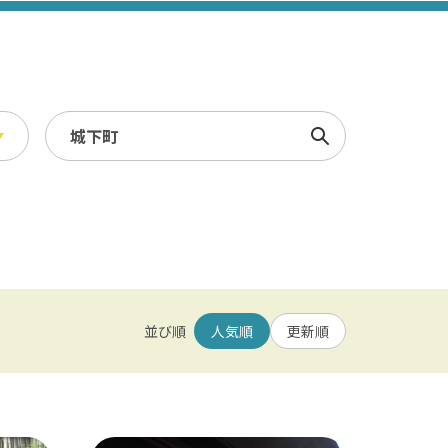
検索
スポーツ・レジャー
冬
/ 幕張メッセ / 舞浜 / 千葉
農業・漁業
観光素材集
並び順
人気順
更新順
園 / 野田 / 清水公園