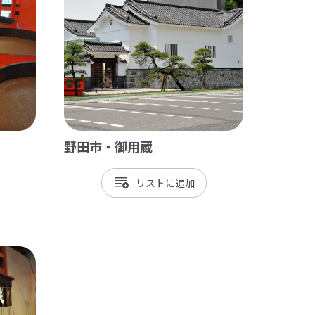
九十九里
茂原市
東金市
旭市
匝瑳市
野田市・御用蔵
山武市
リスト
大網白里市
九十九里町
横芝光町
一宮町
睦沢町