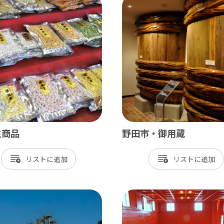
北総
小江戸佐原 / 佐倉ふるさと広場 / 成
九十九里
九十九里浜 / 釣ヶ崎海岸（サーフィン） 
南房総
生商品
野田市・御用蔵
大山千枚田 / 鴨川シーワールド / 勝浦 
リスト
リスト
かずさ・臨海
木更津 / 海ほたるPA / 東京ドイツ村 /