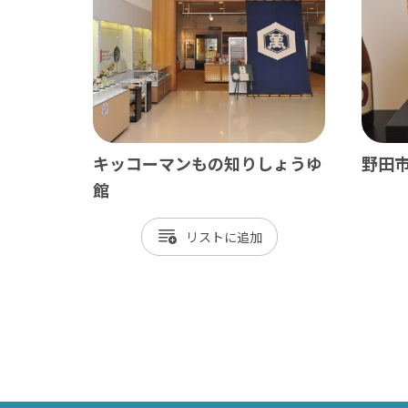
キッコーマンもの知りしょうゆ
野田
南房総
かず
館
館山市
木
リスト
勝浦市
君
鴨川市
富
南房総市
袖
いすみ市
市
大多喜町