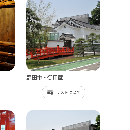
田山新勝寺 / 銚子（犬吠埼）
/ 白子温泉 / 茂原 / 御宿
野田市・御用蔵
/ 岡本桟橋 / 館山 / いすみ鉄道
リスト
 富津 / 鋸山 / マザー牧場 / 小湊鐡道