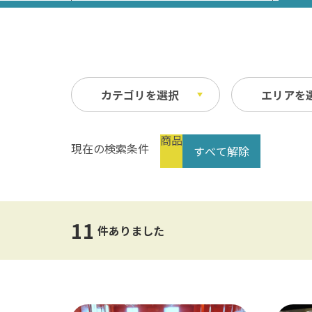
カテゴリを選択
エリアを
商品
現在の検索条件
すべて解除
祭り・イベント
春
縦
自然
夏
横
文化・歴史
指定なし
交通
11
公共の施設
温泉
件ありました