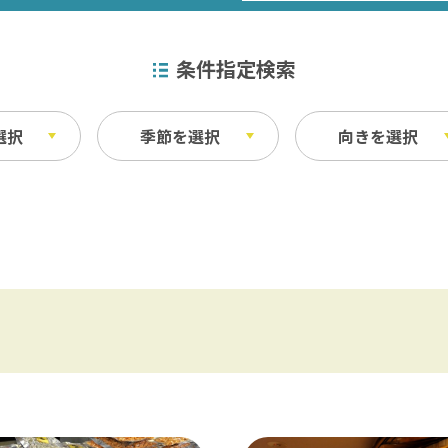
条件指定検索
選択
季節を選択
向きを選択
特産品
秋
ベイエリア
ふなばしアンデルセン公園 / 京成バラ園 
その他
・宿泊施設
料理
東葛飾
松戸 / 本土寺 / 柏 / あけぼの山農業公