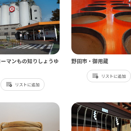
飾
北総
戸市
銚子市
田市
成田市
市
佐倉市
山市
八街市
コーマンもの知りしょうゆ
野田市・御用蔵
孫子市
印西市
リスト
ケ谷市
白井市
リスト
富里市
香取市
酒々井町
栄町