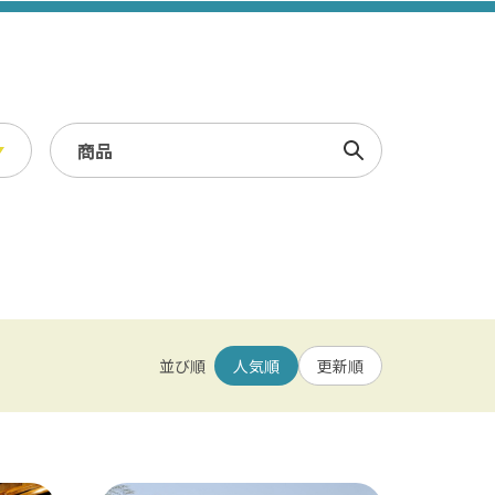
検索
スポーツ・レジャー
冬
/ 幕張メッセ / 舞浜 / 千葉
農業・漁業
観光素材集
並び順
人気順
更新順
園 / 野田 / 清水公園