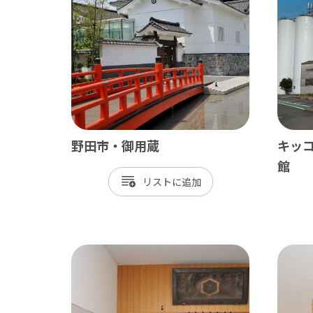
ベイエリア
東葛
千葉市
松
市川市
野
船橋市
柏
習志野市
流
野田市・御用蔵
キッ
八千代市
我
館
リスト
浦安市
鎌
四街道市