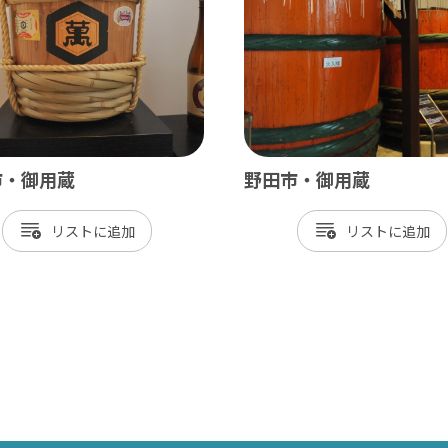
神崎町
多古町
東庄町
芝山町
市・御用蔵
野田市・御用蔵
さ・臨海
リスト
リスト
更津市
津市
津市
ケ浦市
原市