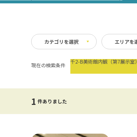
カテゴリを選択
エリアを
千2-B美術館内観（第7展示室
現在の検索条件
祭り・イベント
春
縦
自然
夏
横
文化・歴史
指定なし
交通
1
公共の施設
温泉
件ありました