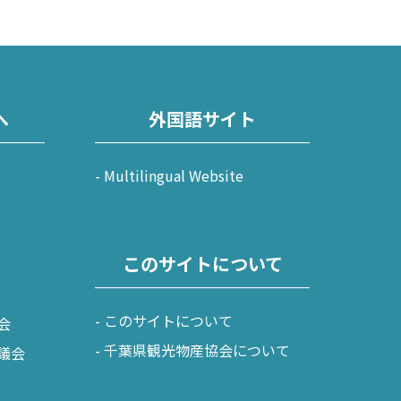
九十九里
茂原市
東金市
へ
外国語サイト
旭市
匝瑳市
Multilingual Website
山武市
大網白里市
このサイトについて
九十九里町
横芝光町
このサイトについて
会
一宮町
千葉県観光物産協会について
議会
睦沢町