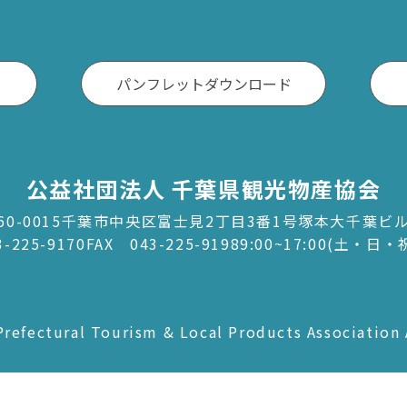
神崎町
多古町
パンフレットダウンロード
東庄町
芝山町
さ・臨海
公益社団法人 千葉県観光物産協会
更津市
60-0015千葉市中央区富士見2丁目3番1号塚本大千葉ビ
3-225-9170
FAX 043-225-9198
9:00~17:00(土・日
津市
津市
ケ浦市
refectural Tourism & Local Products Association 
原市