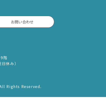
長生村
白子町
お問い合わせ
長柄町
長南町
ル9階
・祝日休み）
All Rights Reserved.