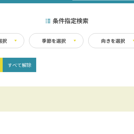
条件指定検索
選択
季節を選択
向きを選択
）
すべて解除
特産品
秋
ベイエリア
ふなばしアンデルセン公園 / 京成バラ園 
その他
・宿泊施設
料理
東葛飾
松戸 / 本土寺 / 柏 / あけぼの山農業公