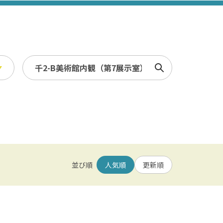
検索
スポーツ・レジャー
冬
/ 幕張メッセ / 舞浜 / 千葉
農業・漁業
観光素材集
並び順
人気順
更新順
園 / 野田 / 清水公園