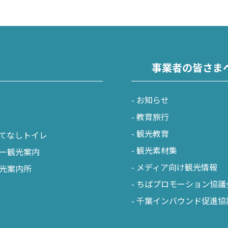
飾
北総
戸市
銚子市
田市
成田市
事業者の皆さま
市
佐倉市
山市
八街市
お知らせ
孫子市
印西市
教育旅行
観光教育
ケ谷市
白井市
てなしトイレ
観光素材集
ー観光案内
富里市
メディア向け観光情報
光案内所
香取市
ちばプロモーション協議
酒々井町
千葉インバウンド促進協
栄町