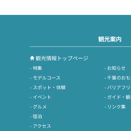
ベイエリア
東葛
千葉市
松
市川市
野
観光案内
船橋市
柏
習志野市
流
観光情報トップページ
八千代市
我
特集
お知らせ
浦安市
鎌
モデルコース
千葉のおも
スポット・体験
バリアフリ
四街道市
イベント
ガイド・観
グルメ
リンク集
宿泊
アクセス