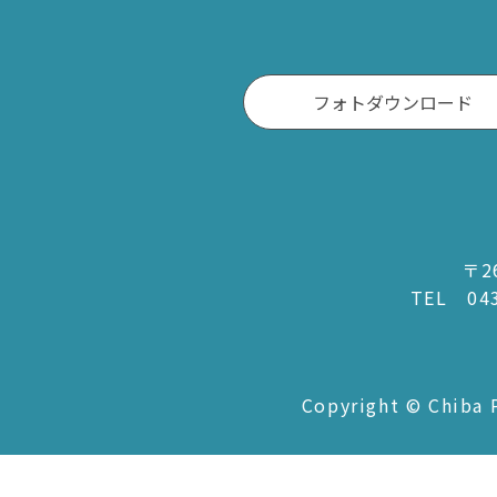
フォトダウンロード
南房総
かず
館山市
木
〒2
TEL
04
勝浦市
君
鴨川市
富
南房総市
袖
Copyright © Chiba P
いすみ市
市
大多喜町