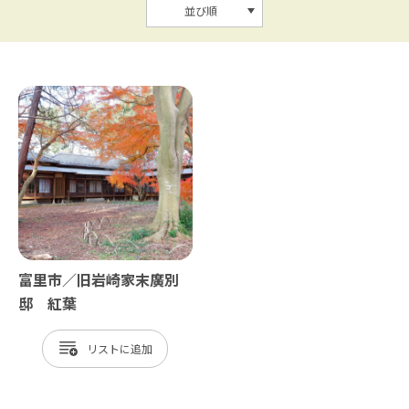
並び順
富里市／旧岩崎家末廣別
邸 紅葉
リスト