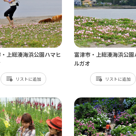
神崎町
多古町
東庄町
芝山町
市・上総湊海浜公園ハマヒ
富津市・上総湊海浜公園
さ・臨海
オ
ルガオ
更津市
リスト
リスト
津市
津市
ケ浦市
原市