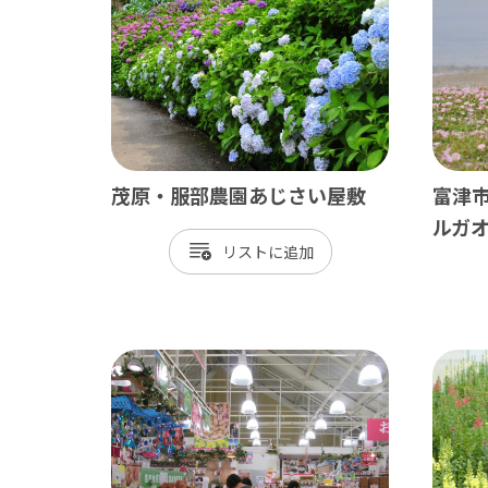
茂原・服部農園あじさい屋敷
富津
南房総
かず
ルガ
リスト
館山市
木
勝浦市
君
鴨川市
富
南房総市
袖
いすみ市
市
大多喜町