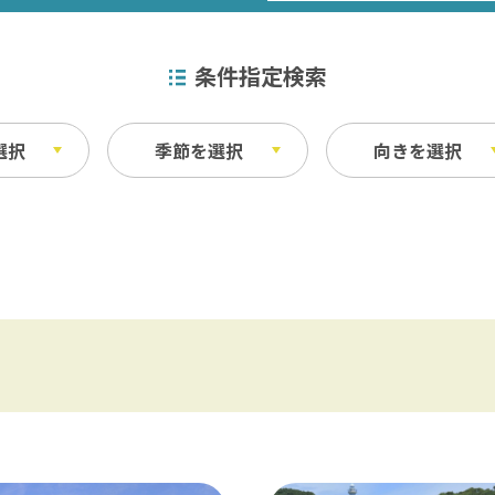
条件指定検索
選択
季節を選択
向きを選択
特産品
秋
ベイエリア
ふなばしアンデルセン公園 / 京成バラ園 
その他
・宿泊施設
料理
東葛飾
松戸 / 本土寺 / 柏 / あけぼの山農業公