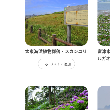
ベイエリア
東葛
千葉市
松
市川市
野
船橋市
柏
習志野市
流
太東海浜植物群落・スカシユリ
富津
八千代市
我
ルガ
リスト
浦安市
鎌
四街道市