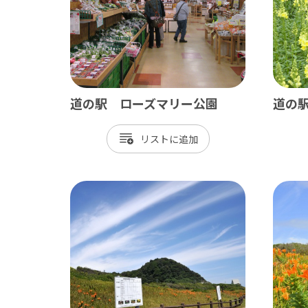
御宿町
鋸南町
道の駅 ローズマリー公園
道の
リスト