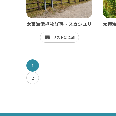
太東海浜植物群落・スカシユリ
太東
リスト
1
2