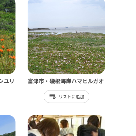
田山新勝寺 / 銚子（犬吠埼）
/ 白子温泉 / 茂原 / 御宿
シユリ
富津市・磯根海岸ハマヒルガオ
/ 岡本桟橋 / 館山 / いすみ鉄道
リスト
 富津 / 鋸山 / マザー牧場 / 小湊鐡道