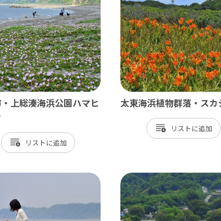
飾
北総
戸市
銚子市
田市
成田市
市
佐倉市
山市
八街市
市・上総湊海浜公園ハマヒ
太東海浜植物群落・スカ
孫子市
印西市
オ
リスト
ケ谷市
白井市
リスト
富里市
香取市
酒々井町
栄町