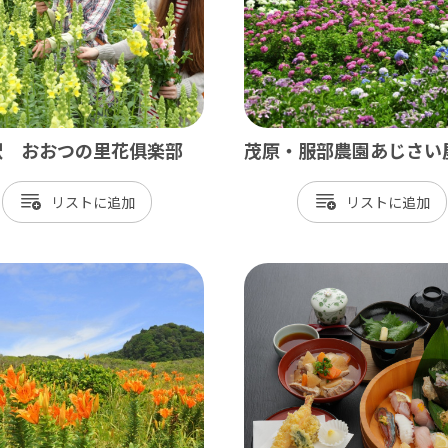
駅 おおつの里花俱楽部
茂原・服部農園あじさい
リスト
リスト