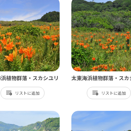
北総
小江戸佐原 / 佐倉ふるさと広場 / 成
九十九里
九十九里浜 / 釣ヶ崎海岸（サーフィン） 
南房総
海浜植物群落・スカシユリ
太東海浜植物群落・スカ
大山千枚田 / 鴨川シーワールド / 勝浦 
リスト
リスト
かずさ・臨海
木更津 / 海ほたるPA / 東京ドイツ村 /