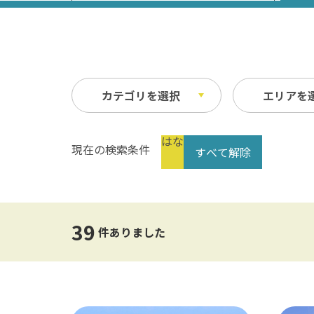
カテゴリを選択
エリアを
はな
現在の検索条件
すべて解除
祭り・イベント
春
縦
自然
夏
横
文化・歴史
指定なし
交通
39
公共の施設
温泉
件ありました