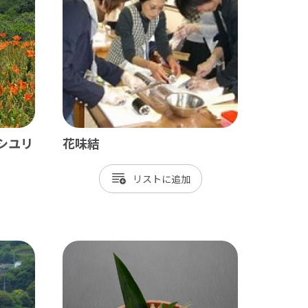
九十九里
茂原市
東金市
旭市
匝瑳市
シユリ
花味結
山武市
リスト
大網白里市
九十九里町
横芝光町
一宮町
睦沢町