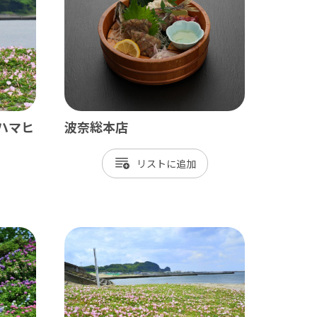
長生村
白子町
長柄町
長南町
ハマヒ
波奈総本店
リスト