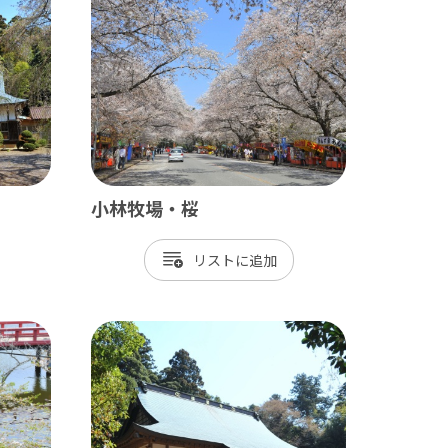
九十九里
茂原市
東金市
旭市
匝瑳市
小林牧場・桜
山武市
リスト
大網白里市
九十九里町
横芝光町
一宮町
睦沢町