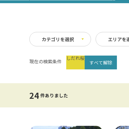
カテゴリを選択
エリアを
しだれ桜
現在の検索条件
すべて解除
祭り・イベント
春
縦
自然
夏
横
文化・歴史
指定なし
交通
24
公共の施設
温泉
件ありました