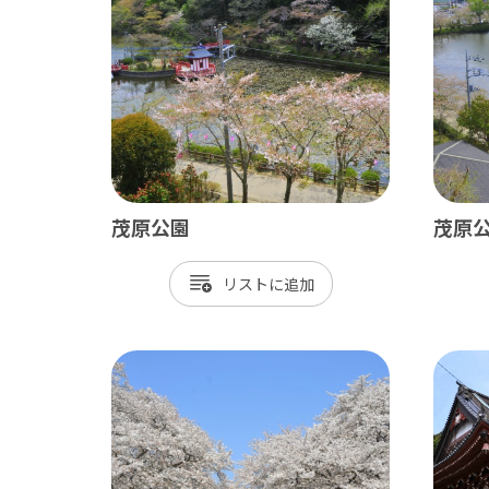
ベイエリア
東葛
千葉市
松
市川市
野
船橋市
柏
習志野市
流
茂原公園
茂原
八千代市
我
リスト
浦安市
鎌
四街道市