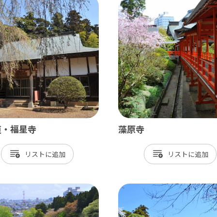
北総
小江戸佐原 / 佐倉ふるさと広場 / 成
九十九里
九十九里浜 / 釣ヶ崎海岸（サーフィン） 
南房総
道・福星寺
藻原寺
大山千枚田 / 鴨川シーワールド / 勝浦 
リスト
リスト
かずさ・臨海
木更津 / 海ほたるPA / 東京ドイツ村 /