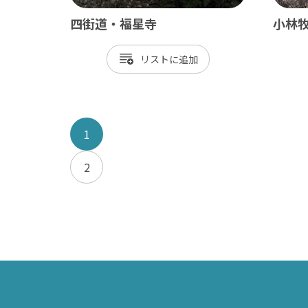
四街道・福星寺
小林
リスト
1
2