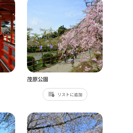
田山新勝寺 / 銚子（犬吠埼）
/ 白子温泉 / 茂原 / 御宿
茂原公園
/ 岡本桟橋 / 館山 / いすみ鉄道
リスト
 富津 / 鋸山 / マザー牧場 / 小湊鐡道