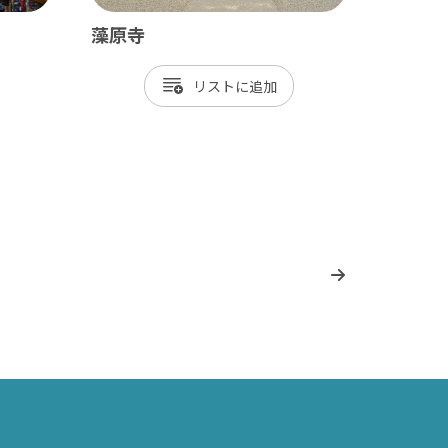
藻原寺
リスト