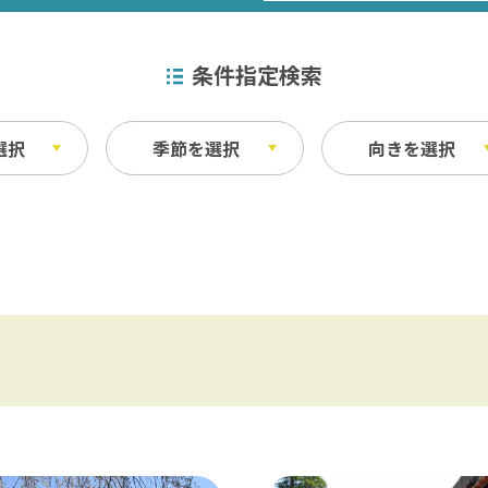
条件指定検索
選択
季節を選択
向きを選択
特産品
秋
ベイエリア
ふなばしアンデルセン公園 / 京成バラ園 
その他
・宿泊施設
料理
東葛飾
松戸 / 本土寺 / 柏 / あけぼの山農業公