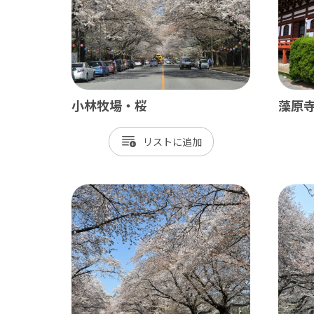
小林牧場・桜
藻原
南房総
かず
リスト
館山市
木
勝浦市
君
鴨川市
富
南房総市
袖
いすみ市
市
大多喜町