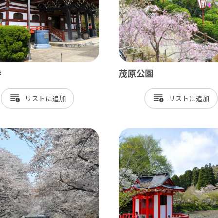
神崎町
多古町
東庄町
芝山町
寺
茂原公園
さ・臨海
リスト
リスト
更津市
津市
津市
ケ浦市
原市