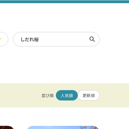
検索
スポーツ・レジャー
冬
/ 幕張メッセ / 舞浜 / 千葉
農業・漁業
観光素材集
並び順
人気順
更新順
園 / 野田 / 清水公園