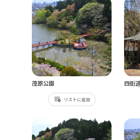
茂原公園
四街
リスト