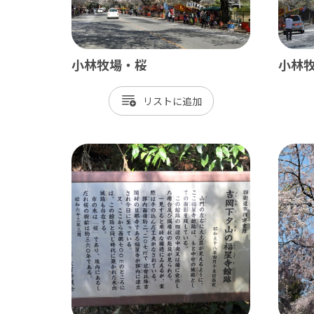
御宿町
鋸南町
小林牧場・桜
小林
リスト