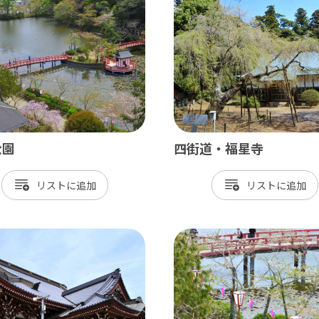
飾
北総
戸市
銚子市
田市
成田市
市
佐倉市
山市
八街市
公園
四街道・福星寺
孫子市
印西市
リスト
リスト
ケ谷市
白井市
富里市
香取市
酒々井町
栄町