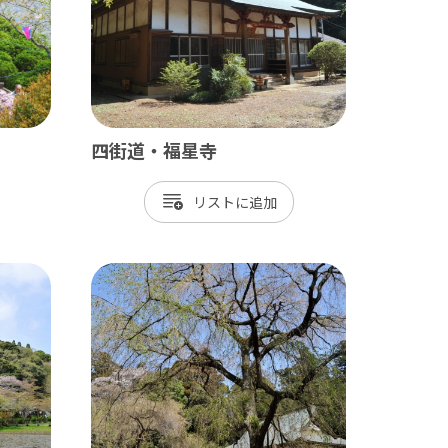
長生村
白子町
長柄町
長南町
四街道・福星寺
リスト