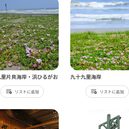
北総
小江戸佐原 / 佐倉ふるさと広場 / 成
九十九里
九十九里浜 / 釣ヶ崎海岸（サーフィン） 
南房総
九里片貝海岸・浜ひるがお
九十九里海岸
大山千枚田 / 鴨川シーワールド / 勝浦 
リスト
リスト
かずさ・臨海
木更津 / 海ほたるPA / 東京ドイツ村 /