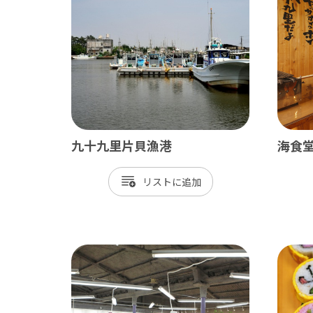
ベイエリア
東葛
千葉市
松
市川市
野
船橋市
柏
習志野市
流
九十九里片貝漁港
海食堂
八千代市
我
リスト
浦安市
鎌
四街道市