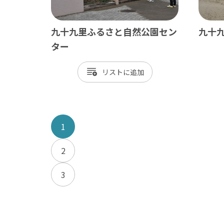
九十九里ふるさと自然公園セン
九十
ター
リスト
1
2
3