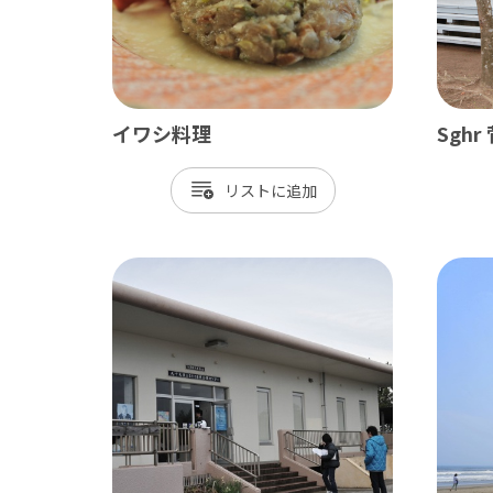
御宿町
鋸南町
イワシ料理
Sgh
リスト