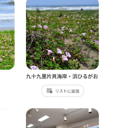
田山新勝寺 / 銚子（犬吠埼）
/ 白子温泉 / 茂原 / 御宿
九十九里片貝海岸・浜ひるがお
/ 岡本桟橋 / 館山 / いすみ鉄道
リスト
 富津 / 鋸山 / マザー牧場 / 小湊鐡道