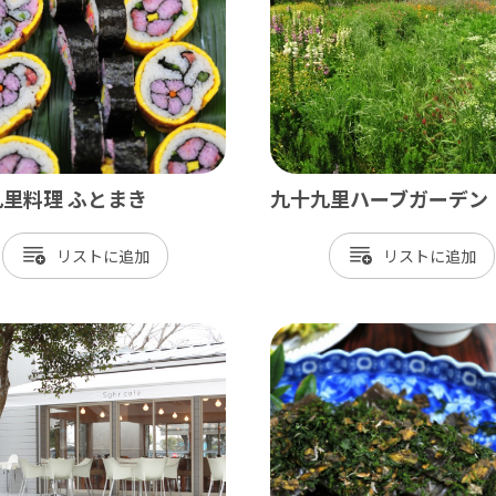
神崎町
多古町
東庄町
芝山町
里料理 ふとまき
九十九里ハーブガーデン
さ・臨海
リスト
リスト
更津市
津市
津市
ケ浦市
原市