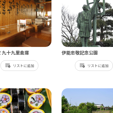
飾
北総
戸市
銚子市
田市
成田市
市
佐倉市
山市
八街市
 九十九里倉庫
伊能忠敬記念公園
孫子市
印西市
リスト
リスト
ケ谷市
白井市
富里市
香取市
酒々井町
栄町