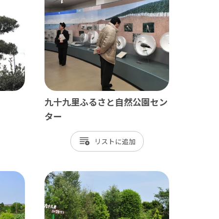
九十九里
茂原市
東金市
旭市
匝瑳市
九十九里ふるさと自然公園セン
山武市
ター
大網白里市
リスト
九十九里町
横芝光町
一宮町
睦沢町