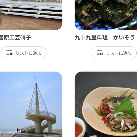
r 菅原工芸硝子
九十九里料理 かいそう
リスト
リスト