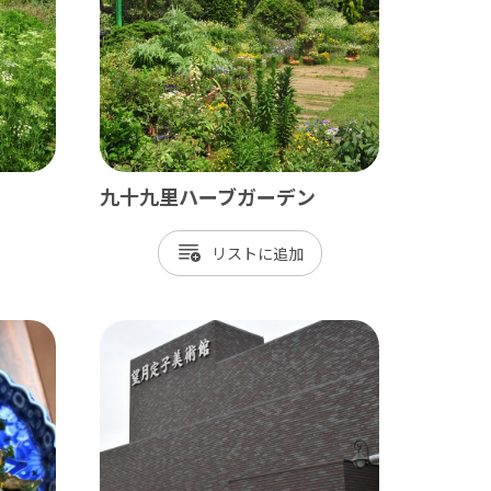
長生村
白子町
長柄町
長南町
九十九里ハーブガーデン
リスト