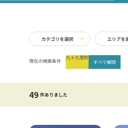
カテゴリを選択
エリアを
九十九里町
現在の検索条件
すべて解除
祭り・イベント
春
縦
自然
夏
横
文化・歴史
指定なし
交通
49
公共の施設
温泉
件ありました