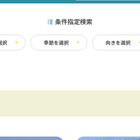
条件指定検索
選択
季節を選択
向きを選択
特産品
秋
ベイエリア
ふなばしアンデルセン公園 / 京成バラ園 
その他
・宿泊施設
料理
東葛飾
松戸 / 本土寺 / 柏 / あけぼの山農業公