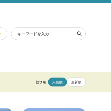
検索
スポーツ・レジャー
冬
/ 幕張メッセ / 舞浜 / 千葉
農業・漁業
観光素材集
並び順
人気順
更新順
園 / 野田 / 清水公園