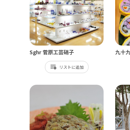
Sghr 菅原工芸硝子
九十九
南房総
かず
リスト
館山市
木
勝浦市
君
鴨川市
富
南房総市
袖
いすみ市
市
大多喜町