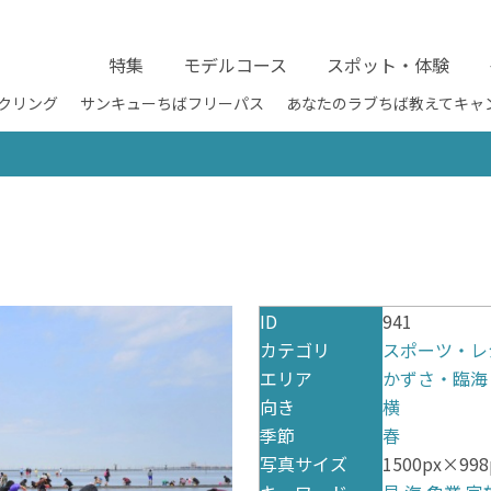
特集
モデルコース
スポット・体験
クリング
サンキューちばフリーパス
あなたのラブちば教えてキャ
ID
941
カテゴリ
スポーツ・レ
エリア
かずさ・臨海
向き
横
季節
春
写真サイズ
1500px×998p