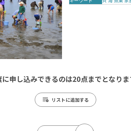
キーワード
貝
海
魚業
家
度に申し込みできるのは20点までとなりま
リストに追加する