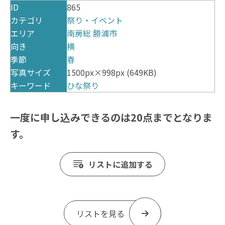
ID
865
カテゴリ
祭り・イベント
エリア
南房総
勝浦市
向き
横
季節
春
写真サイズ
1500px×998px (649KB)
キーワード
ひな祭り
一度に申し込みできるのは20点までとなりま
す。
リストに追加する
リストを見る