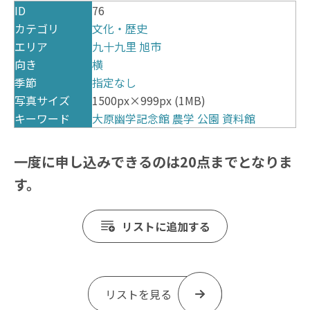
ID
76
カテゴリ
文化・歴史
エリア
九十九里
旭市
向き
横
季節
指定なし
写真サイズ
1500px×999px (1MB)
キーワード
大原幽学記念館
農学
公園
資料館
一度に申し込みできるのは20点までとなりま
す。
リストに追加する
リストを見る