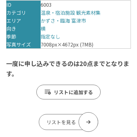
ID
6003
カテゴリ
温泉・宿泊施設
観光素材集
エリア
かずさ・臨海
富津市
向き
横
季節
指定なし
写真サイズ
7008px×4672px (7MB)
一度に申し込みできるのは20点までとなりま
す。
リストに追加する
リストを見る