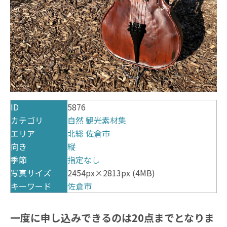
ID
5876
カテゴリ
自然
観光素材集
エリア
北総
佐倉市
向き
縦
季節
指定なし
写真サイズ
2454px×2813px (4MB)
キーワード
佐倉市
一度に申し込みできるのは20点までとなりま